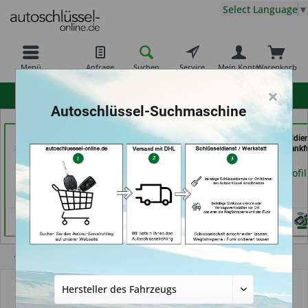
Select Language
▼
Menü
Anfrage
Suchen
Service
Mein Konto
Warenkorb
×
hohe Kundenzufriedenheit
Autoschlüssel-Suchmaschine
Freiburger
RAPID Service (in
069er Schlüsseldie
Schlüsseldienst GmbH
Fellbach)
Frankfurt (in Frankf
(in Freiburg)
am Main)
Händlerprofil
Händlerprofil
Händlerprofil
Übersicht
Autoschlüsselgehäuse und Zubehör