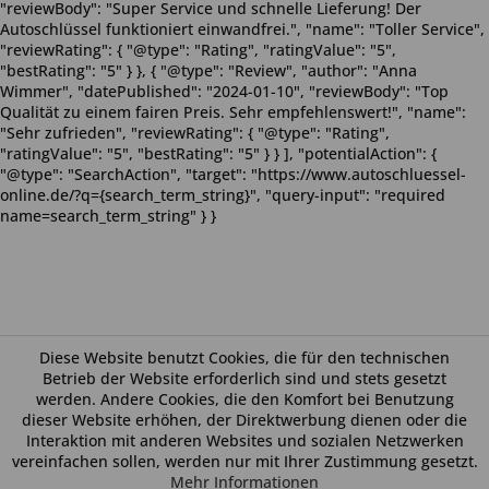
"reviewBody": "Super Service und schnelle Lieferung! Der
Autoschlüssel funktioniert einwandfrei.", "name": "Toller Service",
"reviewRating": { "@type": "Rating", "ratingValue": "5",
"bestRating": "5" } }, { "@type": "Review", "author": "Anna
Wimmer", "datePublished": "2024-01-10", "reviewBody": "Top
Qualität zu einem fairen Preis. Sehr empfehlenswert!", "name":
"Sehr zufrieden", "reviewRating": { "@type": "Rating",
"ratingValue": "5", "bestRating": "5" } } ], "potentialAction": {
"@type": "SearchAction", "target": "https://www.autoschluessel-
online.de/?q={search_term_string}", "query-input": "required
name=search_term_string" } }
Diese Website benutzt Cookies, die für den technischen
Betrieb der Website erforderlich sind und stets gesetzt
werden. Andere Cookies, die den Komfort bei Benutzung
dieser Website erhöhen, der Direktwerbung dienen oder die
Interaktion mit anderen Websites und sozialen Netzwerken
vereinfachen sollen, werden nur mit Ihrer Zustimmung gesetzt.
Mehr Informationen