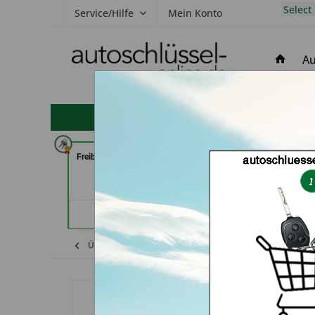
Select
Service/Hilfe
Mein Konto
Au
hohe Kundenzufriedenheit
Freiburger Schlüsseldienst GmbH
AutoAufsperrer (i
(in Freiburg)
Händler
Händlerprofil
Übersicht
Alfa Romeo
MiTo
Autosc