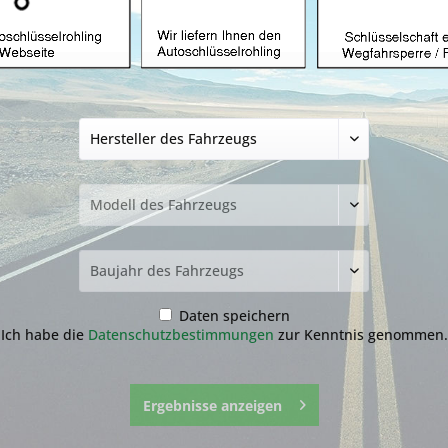
Drück Pad geeigne
Tasten (Aftermark
12,99 € *
inkl. MwSt.
zzgl. Versandkosten
Lieferzeit ca. 1-3 Werktage
Fragen zum 
Merken
Daten speichern
Artikel-Nr.:
17.1
Ich habe die
Datenschutzbestimmungen
zur Kenntnis genommen.
Ergebnisse anzeigen