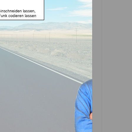
t für Alfa Romeo mit 3
et Produkt)
In den
Warenkorb
Artikel?
Bewerten
-0737