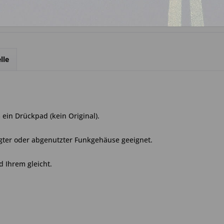
lle
ein Drückpad (kein Original).
gter oder abgenutzter Funkgehäuse geeignet.
d Ihrem gleicht.