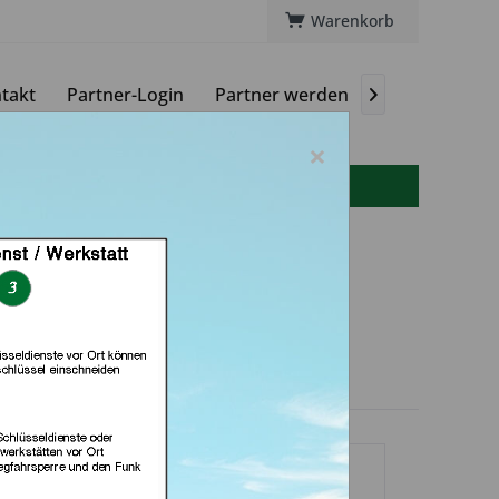
Warenkorb
takt
Partner-Login
Partner werden
Magazin

×
info(at)autoschluessel-online.de
Autoschlüssel (in
Berlin)
dlerprofil
rvices hinterlegt