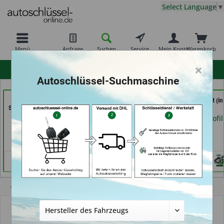
Select Language
▼
Menü
Anfrage
Suchen
Service
Mein Konto
Warenkorb
×
hohe Kundenzufriedenheit
Autoschlüssel-Suchmaschine
Aba Schlüssel &
AKYÜZ Schlüsseldienst
Service Punkt (in
Sicherheitstechnik Güler
& Sicherheitstechnik (in
Bremen)
GmbH (in Karlsruhe)
Maintal)
Händlerprofil
Händlerprofil
Händlerprofil
Übersicht
Autoschlüsselgehäuse und Zubehör