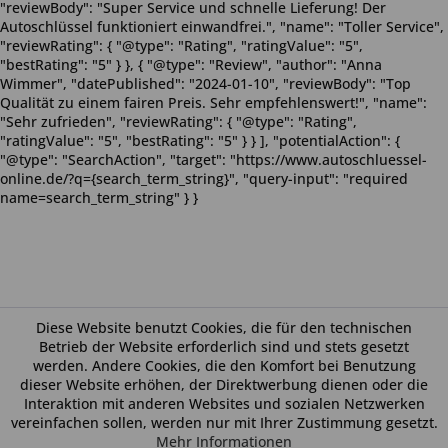
"reviewBody": "Super Service und schnelle Lieferung! Der
Autoschlüssel funktioniert einwandfrei.", "name": "Toller Service",
"reviewRating": { "@type": "Rating", "ratingValue": "5",
"bestRating": "5" } }, { "@type": "Review", "author": "Anna
Wimmer", "datePublished": "2024-01-10", "reviewBody": "Top
Qualität zu einem fairen Preis. Sehr empfehlenswert!", "name":
"Sehr zufrieden", "reviewRating": { "@type": "Rating",
"ratingValue": "5", "bestRating": "5" } } ], "potentialAction": {
"@type": "SearchAction", "target": "https://www.autoschluessel-
online.de/?q={search_term_string}", "query-input": "required
name=search_term_string" } }
Diese Website benutzt Cookies, die für den technischen
Betrieb der Website erforderlich sind und stets gesetzt
werden. Andere Cookies, die den Komfort bei Benutzung
dieser Website erhöhen, der Direktwerbung dienen oder die
Interaktion mit anderen Websites und sozialen Netzwerken
vereinfachen sollen, werden nur mit Ihrer Zustimmung gesetzt.
Mehr Informationen