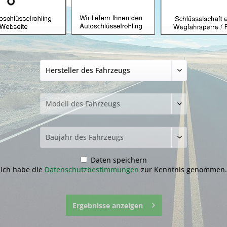
Autoschlüsselgeh
2 Tasten mit CY24
19,99 € *
inkl. MwSt.
zzgl. Versandkosten
Lieferzeit ca. 1-3 Werktage
Fragen zum 
Merken
Daten speichern
Artikel-Nr.:
34.1
Ich habe die
Datenschutzbestimmungen
zur Kenntnis genommen.
Ergebnisse anzeigen