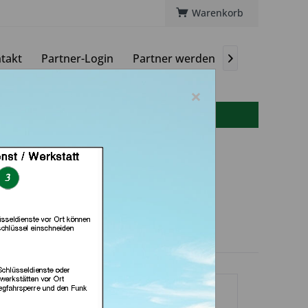
Warenkorb
takt
Partner-Login
Partner werden
Magazin

×
info(at)autoschluessel-online.de
vice (in Fellbach)
dlerprofil