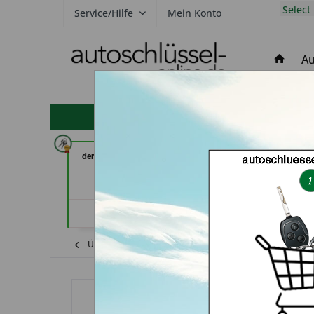
Select
Service/Hilfe
Mein Konto
Au
hohe Kundenzufriedenheit
der Schlüssel Service Moos (in
ABC Schlüsseldi
Märstetten)
Panten (in 
Händlerprofil
Händler
Übersicht
Dodge
Durango
Autosch