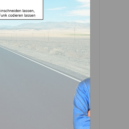
äuse geeignet für Dodge
 (Aftermarket Produkt)
In den
Warenkorb
Artikel?
Bewerten
-0674