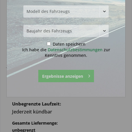
Daten speichern
Ich habe die
Datenschutzbestimmungen
zur
Kenntnis genommen.
Test-Abonnement
Ergebnisse anzeigen
2,00 € *
Abonnement
Unbegrenzte Laufzeit:
Jederzeit kündbar
Gesamte Liefermenge:
unbegrenzt