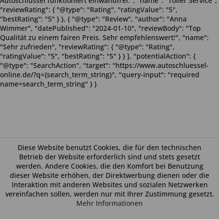
Autoschlüssel funktioniert einwandfrei.", "name": "Toller Service",
"reviewRating": { "@type": "Rating", "ratingValue": "5",
"bestRating": "5" } }, { "@type": "Review", "author": "Anna
Wimmer", "datePublished": "2024-01-10", "reviewBody": "Top
Qualität zu einem fairen Preis. Sehr empfehlenswert!", "name":
"Sehr zufrieden", "reviewRating": { "@type": "Rating",
"ratingValue": "5", "bestRating": "5" } } ], "potentialAction": {
"@type": "SearchAction", "target": "https://www.autoschluessel-
online.de/?q={search_term_string}", "query-input": "required
name=search_term_string" } }
Diese Website benutzt Cookies, die für den technischen
Betrieb der Website erforderlich sind und stets gesetzt
werden. Andere Cookies, die den Komfort bei Benutzung
dieser Website erhöhen, der Direktwerbung dienen oder die
Interaktion mit anderen Websites und sozialen Netzwerken
vereinfachen sollen, werden nur mit Ihrer Zustimmung gesetzt.
Mehr Informationen