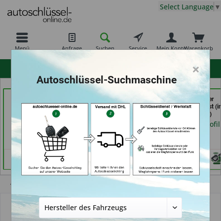
Select Language
▼
Menü
Anfrage
Suchen
Service
Mein Konto
Warenkorb
×
hohe Kundenzufriedenheit
Autoschlüssel-Suchmaschine
Demuro Schuh &
Schuh und
Calenberger
Schlüsseldienst (in
Schlüsseldienst Bernd
Schlüssedienst (i
Grevenbroich)
Schutte im Kaufpark (in
Hannover)
Göttingen)
Händlerprofil
Händlerprofil
Händlerprofil
Übersicht
VW