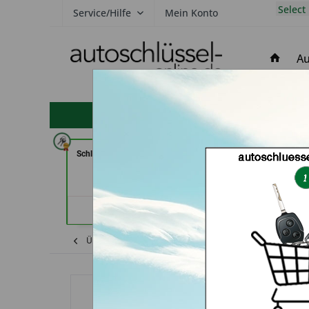
Select
Service/Hilfe
Mein Konto
Au
hohe Kundenzufriedenheit
Schlüsseldienst Zimmermann (in
Schlüssel Jacobs
Würzburg)
Händler
Händlerprofil
Übersicht
Partnerschaft