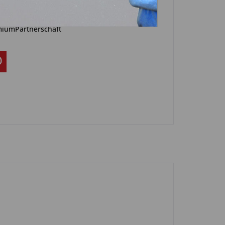
Artikel?
Bewerten
iumPartnerschaft