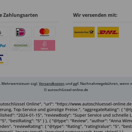
e Zahlungsarten
Wir versenden mit:
zl. Mehrwertsteuer zzgl.
Versandkosten
und ggf. Nachnahmegebühren, wenn ni
© autoschlüssel-online.de
utoschlüssel Online", "url": "https://www.autoschluessel-online.de"
rung, Top-Service und günstige Preise.", "aggregateRating": { "@ty
ublished": "2024-01-15", "reviewBody": "Super Service und schnelle 
": "5", "bestRating": "5" } }, { "@type": "Review", "author": "Anna 
n", "reviewRating": { "@type": "Rating", "ratingValue": "5", "bestRa
tring}", "query-input": "required name=search_term_string" } }