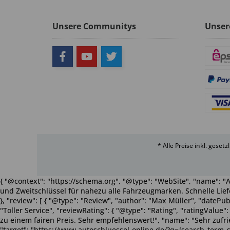
Unsere Communitys
Unser
* Alle Preise inkl. geset
{ "@context": "https://schema.org", "@type": "WebSite", "name": "A
und Zweitschlüssel für nahezu alle Fahrzeugmarken. Schnelle Liefe
}, "review": [ { "@type": "Review", "author": "Max Müller", "dateP
"Toller Service", "reviewRating": { "@type": "Rating", "ratingValue
zu einem fairen Preis. Sehr empfehlenswert!", "name": "Sehr zufriede
"target": "https://www.autoschluessel-online.de/?q={search_term_s