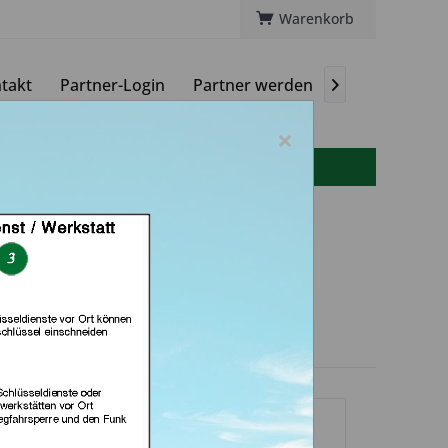
Warenkorb
takt
Partner-Login
Partner werden
Magazin

×
info(at)autoschluessel-online.de
sseldienst Frankfurt
ankfurt am Main)
dlerprofil