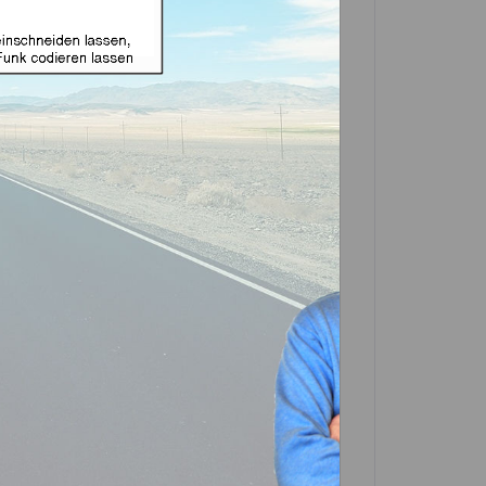
Premium Partnerschaft
%
egrenzt
re im Lieferintervall)
)
In den
Warenkorb