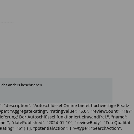
cht anders beschrieben
, "description": "Autoschlüssel Online bietet hochwertige Ersatz-
pe": "AggregateRating", "ratingValue": "5.0", "reviewCount": "187"
Lieferung! Der Autoschlüssel funktioniert einwandfrei.", "name":
Wimmer", "datePublished": "2024-01-10", "reviewBody": "Top Qualität
ting": "5" } } ], "potentialAction": { "@type": "SearchAction",