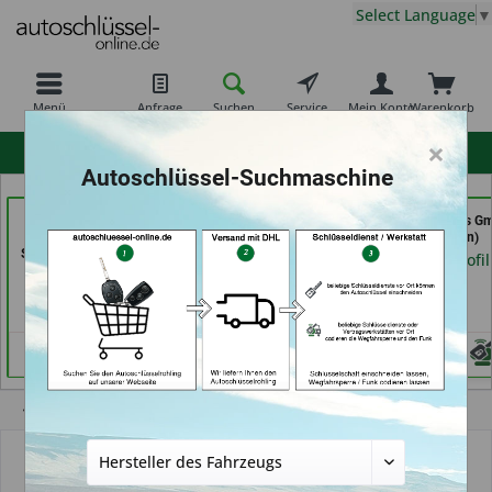
Select Language
▼
Menü
Anfrage
Suchen
Service
Mein Konto
Warenkorb
×
hohe Kundenzufriedenheit
Autoschlüssel-Suchmaschine
Schuh und
KEYHERO
GSB Produktions G
Schlüsseldienst Bernd
Autoschlüssel (in Berlin)
(in Pfäffikon)
Schutte im Kaufpark (in
Händlerprofil
Händlerprofil
Göttingen)
Händlerprofil
Keine Services hinterlegt
Übersicht
Partnerschaft