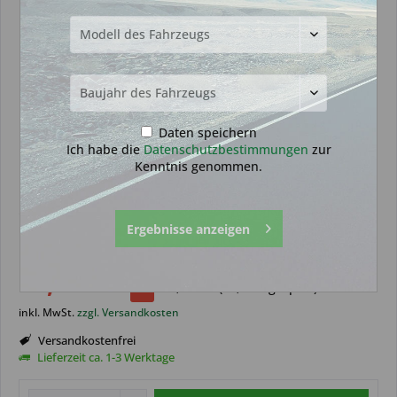
Daten speichern
Ich habe die
Datenschutzbestimmungen
zur
Kenntnis genommen.
Schlüsseldienst Premium
Ergebnisse anzeigen
Partnerschaft
59,49 € *
71,80 € *
(
17,14
% gespart)
inkl. MwSt.
zzgl. Versandkosten
Versandkostenfrei
Lieferzeit ca. 1-3 Werktage