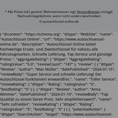
* Alle Preise inkl. gesetzl. Mehrwertsteuer zzgl.
Versandkosten
und ggf.
Nachnahmegebühren, wenn nicht anders beschrieben
© autoschlüssel-online.de
{ "@context": "https://schema.org", "@type": "WebSite", "name":
"Autoschlüssel Online", "url": "https://www.autoschluessel-
online.de", "description": "Autoschlüssel Online bietet
hochwertige Ersatz- und Zweitschlüssel für nahezu alle
Fahrzeugmarken. Schnelle Lieferung, Top-Service und günstige
Preise.", "aggregateRating": { "@type": "AggregateRating",
"ratingValue": "5.0", "reviewCount": "187" }, "review": [ { "@type":
"Review", "author": "Max Müller", "datePublished": "2024-01-15",
"reviewBody": "Super Service und schnelle Lieferung! Der
Autoschlüssel funktioniert einwandfrei.", "name": "Toller Service",
"reviewRating": { "@type": "Rating", "ratingValue": "5",
"bestRating": "5" } }, { "@type": "Review", "author": "Anna
Wimmer", "datePublished": "2024-01-10", "reviewBody": "Top
Qualität zu einem fairen Preis. Sehr empfehlenswert!", "name":
"Sehr zufrieden", "reviewRating": { "@type": "Rating",
"ratingValue": "5", "bestRating": "5" } } ], "potentialAction": {
"@type": "SearchAction", "target": "https://www.autoschluessel-