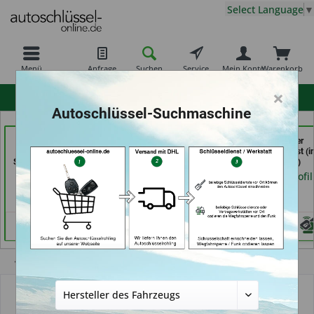
Select Language
▼
Menü
Anfrage
Suchen
Service
Mein Konto
Warenkorb
×
hohe Kundenzufriedenheit
Autoschlüssel-Suchmaschine
Schuh und
Schlüsseldienst
Calenberger
Schlüsseldienst Bernd
Zimmermann (in
Schlüssedienst (i
Schutte im Kaufpark (in
Würzburg)
Hannover)
Göttingen)
Händlerprofil
Händlerprofil
Händlerprofil
Übersicht
Autoschlüsselgehäuse und Zubehör