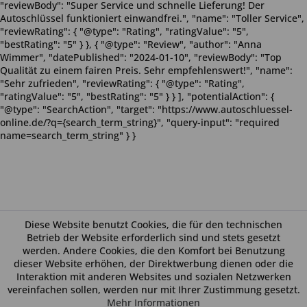
"reviewBody": "Super Service und schnelle Lieferung! Der
Autoschlüssel funktioniert einwandfrei.", "name": "Toller Service",
"reviewRating": { "@type": "Rating", "ratingValue": "5",
"bestRating": "5" } }, { "@type": "Review", "author": "Anna
Wimmer", "datePublished": "2024-01-10", "reviewBody": "Top
Qualität zu einem fairen Preis. Sehr empfehlenswert!", "name":
"Sehr zufrieden", "reviewRating": { "@type": "Rating",
"ratingValue": "5", "bestRating": "5" } } ], "potentialAction": {
"@type": "SearchAction", "target": "https://www.autoschluessel-
online.de/?q={search_term_string}", "query-input": "required
name=search_term_string" } }
Diese Website benutzt Cookies, die für den technischen
Betrieb der Website erforderlich sind und stets gesetzt
werden. Andere Cookies, die den Komfort bei Benutzung
dieser Website erhöhen, der Direktwerbung dienen oder die
Interaktion mit anderen Websites und sozialen Netzwerken
vereinfachen sollen, werden nur mit Ihrer Zustimmung gesetzt.
Mehr Informationen