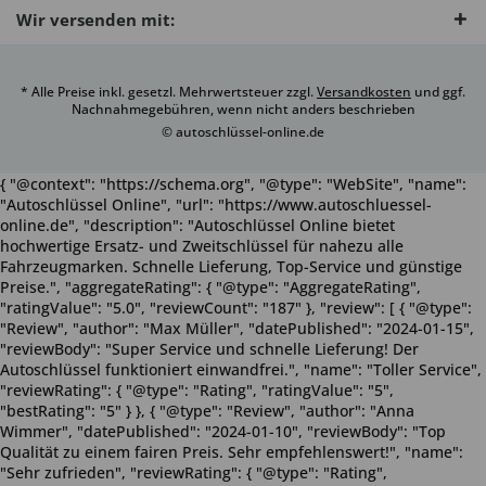
Wir versenden mit:
* Alle Preise inkl. gesetzl. Mehrwertsteuer zzgl.
Versandkosten
und ggf.
Nachnahmegebühren, wenn nicht anders beschrieben
© autoschlüssel-online.de
{ "@context": "https://schema.org", "@type": "WebSite", "name":
"Autoschlüssel Online", "url": "https://www.autoschluessel-
online.de", "description": "Autoschlüssel Online bietet
hochwertige Ersatz- und Zweitschlüssel für nahezu alle
Fahrzeugmarken. Schnelle Lieferung, Top-Service und günstige
Preise.", "aggregateRating": { "@type": "AggregateRating",
"ratingValue": "5.0", "reviewCount": "187" }, "review": [ { "@type":
"Review", "author": "Max Müller", "datePublished": "2024-01-15",
"reviewBody": "Super Service und schnelle Lieferung! Der
Autoschlüssel funktioniert einwandfrei.", "name": "Toller Service",
"reviewRating": { "@type": "Rating", "ratingValue": "5",
"bestRating": "5" } }, { "@type": "Review", "author": "Anna
Wimmer", "datePublished": "2024-01-10", "reviewBody": "Top
Qualität zu einem fairen Preis. Sehr empfehlenswert!", "name":
"Sehr zufrieden", "reviewRating": { "@type": "Rating",