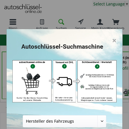
Select Language
▼
Menü
Anfrage
Suchen
Service
Mein Konto
Warenkorb
×
hohe Kundenzufriedenheit
Autoschlüssel-Suchmaschine
Schlüssel Jacobs (in
AKYÜZ Schlüsseldienst
Key Tec GmbH (in
Krefeld)
& Sicherheitstechnik (in
Grevenbroich)
Maintal)
Händlerprofil
Händlerprofil
Händlerprofil
Übersicht
Anleitungen