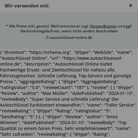
Wir versenden mit:
* Alle Preise inkl. gesetzl. Mehrwertsteuer zzgl.
Versandkosten
und ggf.
Nachnahmegebühren, wenn nicht anders beschrieben
© autoschlüssel-online.de
{ "@context": "https://schema.org", "@type": "WebSite", "name":
"Autoschlüssel Online", "url": "https://www.autoschluessel-
online.de", "description": "Autoschlüssel Online bietet
hochwertige Ersatz- und Zweitschlüssel für nahezu alle
Fahrzeugmarken. Schnelle Lieferung, Top-Service und günstige
Preise.", "aggregateRating": { "@type": "AggregateRating",
"ratingValue": "5.0", "reviewCount": "187" }, "review": [ { "@type":
"Review", "author": "Max Müller", "datePublished": "2024-01-15",
"reviewBody": "Super Service und schnelle Lieferung! Der
Autoschlüssel funktioniert einwandfrei.", "name": "Toller Service",
"reviewRating": { "@type": "Rating", "ratingValue": "5",
"bestRating": "5" } }, { "@type": "Review", "author": "Anna
Wimmer", "datePublished": "2024-01-10", "reviewBody": "Top
Qualität zu einem fairen Preis. Sehr empfehlenswert!", "name":
"Sehr zufrieden", "reviewRating": { "@type": "Rating",