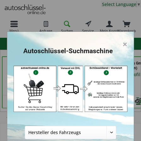
Select Language
▼
Menü
Anfrage
Suchen
Service
Mein Konto
Warenkorb
×
hohe Kundenzufriedenheit
Autoschlüssel-Suchmaschine
Autohaus Patz GmbH
Schuh-Schlüsseldienst
GSB Produktions G
(in Rot am See)
BEKASCHO; Im-
(in Pfäffikon)
Kaufland (in Worms)
Händlerprofil
Händlerprofil
Händlerprofil
Übersicht
Anleitungen