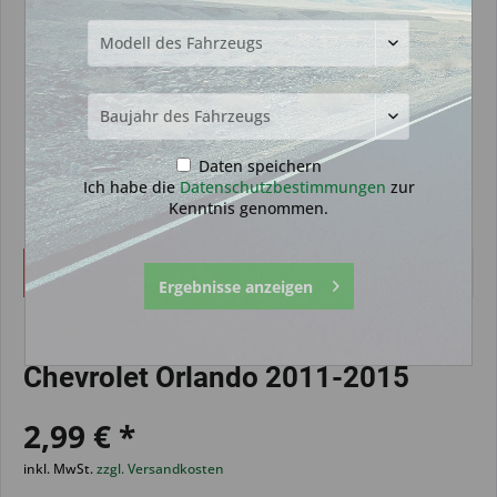
Daten speichern
Ich habe die
Datenschutzbestimmungen
zur
Kenntnis genommen.
Dieser Artikel steht derzeit nicht zur Verfügung!
Ergebnisse anzeigen
Funkprogrammierung geeignet für
Chevrolet Orlando 2011-2015
2,99 € *
inkl. MwSt.
zzgl. Versandkosten