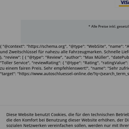
* Alle Preise inkl. geset
{ "@context": "https://schema.org", "@type": "WebSite", "name": "A
und Zweitschlüssel für nahezu alle Fahrzeugmarken. Schnelle Liefe
}, "review": [ { "@type": "Review", "author": "Max Müller", "dateP
"Toller Service", "reviewRating": { "@type": "Rating", "ratingValue
zu einem fairen Preis. Sehr empfehlenswert!", "name": "Sehr zufriede
"target": "https://www.autoschluessel-online.de/?q={search_term_s
Diese Website benutzt Cookies, die für den technischen Betrie
die den Komfort bei Benutzung dieser Website erhöhen, der D
sozialen Netzwerken vereinfachen sollen, werden nur mit Ihre
Hilfe? Profi-Anfrage