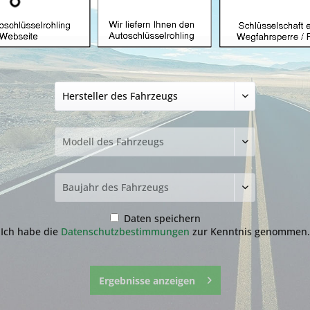
Dieser Artikel steht der
Funkprogrammieru
Chevrolet Cruze 
2,99 € *
inkl. MwSt.
zzgl. Versandkosten
Als Sofortdownload verfügbar
Fragen zum 
Merken
Daten speichern
Artikel-Nr.:
20.C
Ich habe die
Datenschutzbestimmungen
zur Kenntnis genommen.
Ergebnisse anzeigen