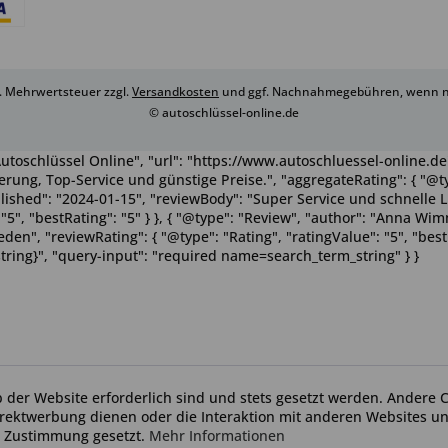
zl. Mehrwertsteuer zzgl.
Versandkosten
und ggf. Nachnahmegebühren, wenn ni
© autoschlüssel-online.de
utoschlüssel Online", "url": "https://www.autoschluessel-online.de"
rung, Top-Service und günstige Preise.", "aggregateRating": { "@ty
ublished": "2024-01-15", "reviewBody": "Super Service und schnelle 
": "5", "bestRating": "5" } }, { "@type": "Review", "author": "Anna 
n", "reviewRating": { "@type": "Rating", "ratingValue": "5", "bestRa
tring}", "query-input": "required name=search_term_string" } }
b der Website erforderlich sind und stets gesetzt werden. Andere C
irektwerbung dienen oder die Interaktion mit anderen Websites u
r Zustimmung gesetzt.
Mehr Informationen