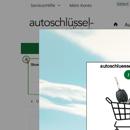
Select
Service/Hilfe
Mein Konto
Au
hohe Kundenzufriedenheit
Shoes & Keys by Eski (in Erlangen)
Demuro Schuh & S
(in Greven
Händlerprofil
Händler
Übersicht
Shop
Chevrolet
Anleitu