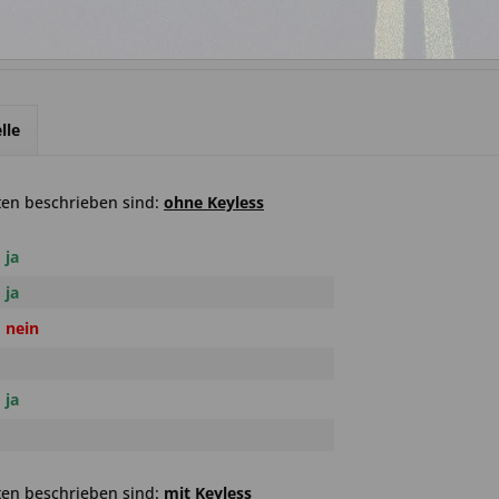
lle
ten beschrieben sind:
ohne Keyless
ja
ja
nein
ja
ten beschrieben sind:
mit Keyless