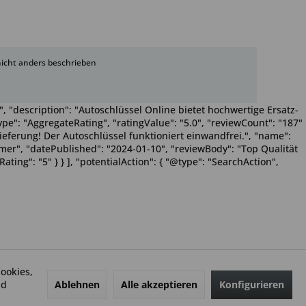
cht anders beschrieben
, "description": "Autoschlüssel Online bietet hochwertige Ersatz-
pe": "AggregateRating", "ratingValue": "5.0", "reviewCount": "187"
Lieferung! Der Autoschlüssel funktioniert einwandfrei.", "name":
Wimmer", "datePublished": "2024-01-10", "reviewBody": "Top Qualität
ting": "5" } } ], "potentialAction": { "@type": "SearchAction",
ookies,
Ablehnen
Alle akzeptieren
Konfigurieren
nd
Autoschlüssel-Suchmaschine