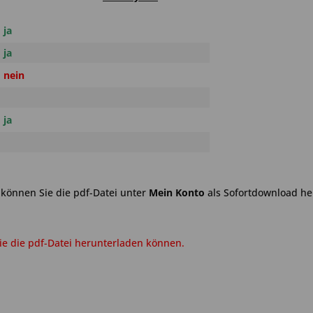
ja
ja
nein
ja
können Sie die pdf-Datei unter
Mein Konto
als Sofortdownload he
e die pdf-Datei herunterladen können.