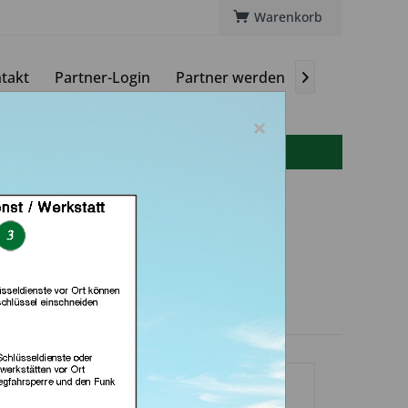
Warenkorb
takt
Partner-Login
Partner werden
Magazin

×
info(at)autoschluessel-online.de
 Schlüssel &
echnik Güler GmbH (in
arlsruhe)
dlerprofil