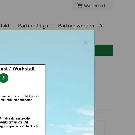
Warenkorb
takt
Partner-Login
Partner werden
Magazin

×
info(at)autoschluessel-online.de
 GmbH & Co. KG (in
Floß)
dlerprofil