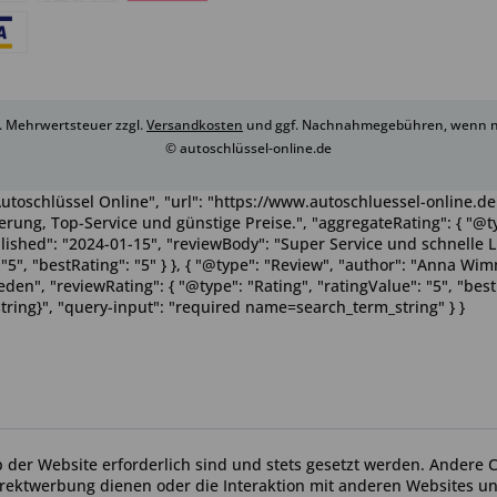
zl. Mehrwertsteuer zzgl.
Versandkosten
und ggf. Nachnahmegebühren, wenn ni
© autoschlüssel-online.de
utoschlüssel Online", "url": "https://www.autoschluessel-online.de"
rung, Top-Service und günstige Preise.", "aggregateRating": { "@ty
ublished": "2024-01-15", "reviewBody": "Super Service und schnelle 
": "5", "bestRating": "5" } }, { "@type": "Review", "author": "Anna 
n", "reviewRating": { "@type": "Rating", "ratingValue": "5", "bestRa
tring}", "query-input": "required name=search_term_string" } }
b der Website erforderlich sind und stets gesetzt werden. Andere C
irektwerbung dienen oder die Interaktion mit anderen Websites u