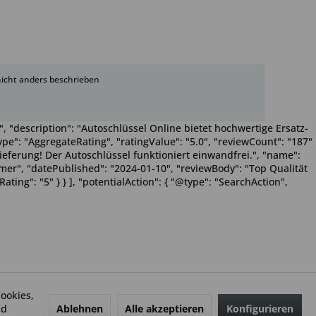
cht anders beschrieben
, "description": "Autoschlüssel Online bietet hochwertige Ersatz-
pe": "AggregateRating", "ratingValue": "5.0", "reviewCount": "187"
Lieferung! Der Autoschlüssel funktioniert einwandfrei.", "name":
Wimmer", "datePublished": "2024-01-10", "reviewBody": "Top Qualität
ting": "5" } } ], "potentialAction": { "@type": "SearchAction",
ookies,
Ablehnen
Alle akzeptieren
Konfigurieren
nd