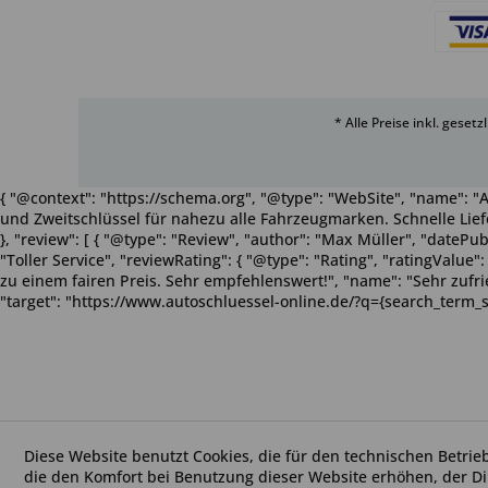
* Alle Preise inkl. geset
{ "@context": "https://schema.org", "@type": "WebSite", "name": "A
und Zweitschlüssel für nahezu alle Fahrzeugmarken. Schnelle Liefe
}, "review": [ { "@type": "Review", "author": "Max Müller", "dateP
"Toller Service", "reviewRating": { "@type": "Rating", "ratingValue
zu einem fairen Preis. Sehr empfehlenswert!", "name": "Sehr zufriede
"target": "https://www.autoschluessel-online.de/?q={search_term_s
Diese Website benutzt Cookies, die für den technischen Betrie
die den Komfort bei Benutzung dieser Website erhöhen, der D