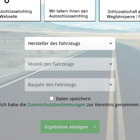
Autoschlüssel gee
Tasten und HU100
32,99 € *
49,99 €
inkl. MwSt.
zzgl. Versandkosten
Lieferzeit ca. 1-3 Werktage
Transponder:
Daten speichern
Ich habe die
Datenschutzbestimmungen
zur Kenntnis genommen.
Fragen zum 
Merken
Ergebnisse anzeigen
Artikel-Nr.:
20a.