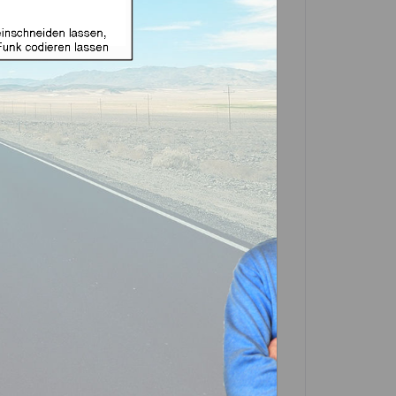
ignet für Chevrolet mit 3
 (Aftermarket Produkt)
 *
(
34,01
% gespart)
In den
Warenkorb
Artikel?
Bewerten
3-0247