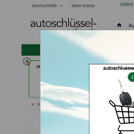
Select
Service/Hilfe
Mein Konto
Au
hohe Kundenzufriedenheit
ABC Schlüsseldienst - Frank
Schuh-Schlüs
Panten (in Stolberg)
BEKASCHO; Im- 
Worm
Händlerprofil
Händler
Übersicht
Shop
Chevrolet
Funkschl