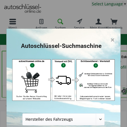
Select Language
▼
Menü
Anfrage
Suchen
Service
Mein Konto
Warenkorb
×
hohe Kundenzufriedenheit
Autoschlüssel-Suchmaschine
moeller-24.de e.k. (in
GSB Produktions GmbH
Shoes & Keys by Eski
Gelsenkirchen)
(in Pfäffikon)
Erlangen)
Händlerprofil
Händlerprofil
Händlerprofil
Übersicht
Funkschlüssel