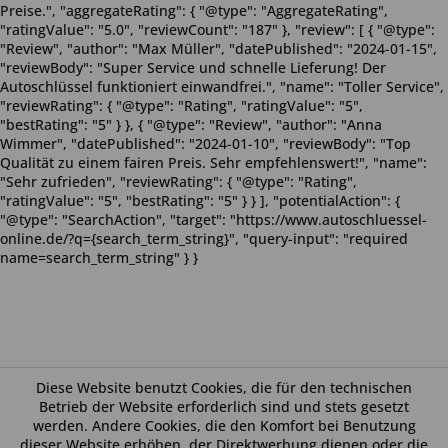
Preise.", "aggregateRating": { "@type": "AggregateRating",
"ratingValue": "5.0", "reviewCount": "187" }, "review": [ { "@type":
"Review", "author": "Max Müller", "datePublished": "2024-01-15",
"reviewBody": "Super Service und schnelle Lieferung! Der
Autoschlüssel funktioniert einwandfrei.", "name": "Toller Service",
"reviewRating": { "@type": "Rating", "ratingValue": "5",
"bestRating": "5" } }, { "@type": "Review", "author": "Anna
Wimmer", "datePublished": "2024-01-10", "reviewBody": "Top
Qualität zu einem fairen Preis. Sehr empfehlenswert!", "name":
"Sehr zufrieden", "reviewRating": { "@type": "Rating",
"ratingValue": "5", "bestRating": "5" } } ], "potentialAction": {
"@type": "SearchAction", "target": "https://www.autoschluessel-
online.de/?q={search_term_string}", "query-input": "required
name=search_term_string" } }
Diese Website benutzt Cookies, die für den technischen
Betrieb der Website erforderlich sind und stets gesetzt
werden. Andere Cookies, die den Komfort bei Benutzung
dieser Website erhöhen, der Direktwerbung dienen oder die