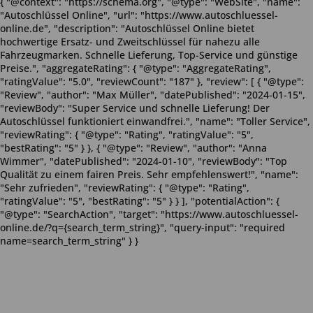
{ "@context": "https://schema.org", "@type": "WebSite", "name":
"Autoschlüssel Online", "url": "https://www.autoschluessel-
online.de", "description": "Autoschlüssel Online bietet
hochwertige Ersatz- und Zweitschlüssel für nahezu alle
Fahrzeugmarken. Schnelle Lieferung, Top-Service und günstige
Preise.", "aggregateRating": { "@type": "AggregateRating",
"ratingValue": "5.0", "reviewCount": "187" }, "review": [ { "@type":
"Review", "author": "Max Müller", "datePublished": "2024-01-15",
"reviewBody": "Super Service und schnelle Lieferung! Der
Autoschlüssel funktioniert einwandfrei.", "name": "Toller Service",
"reviewRating": { "@type": "Rating", "ratingValue": "5",
"bestRating": "5" } }, { "@type": "Review", "author": "Anna
Wimmer", "datePublished": "2024-01-10", "reviewBody": "Top
Qualität zu einem fairen Preis. Sehr empfehlenswert!", "name":
"Sehr zufrieden", "reviewRating": { "@type": "Rating",
"ratingValue": "5", "bestRating": "5" } } ], "potentialAction": {
"@type": "SearchAction", "target": "https://www.autoschluessel-
online.de/?q={search_term_string}", "query-input": "required
name=search_term_string" } }