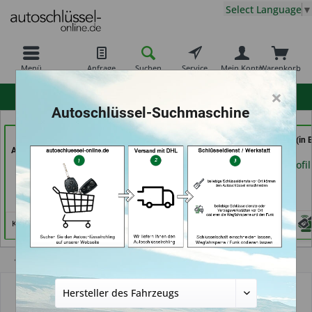
Select Language
▼
Menü
Anfrage
Suchen
Service
Mein Konto
Warenkorb
×
hohe Kundenzufriedenheit
Autoschlüssel-Suchmaschine
KEYHERO
Jacks
AutoAufsperrer (in 
Autoschlüssel (in Berlin)
Sicherheitstechnik &
Arolsen)
Schlüsseldienst (in
Händlerprofil
Händlerprofil
Berlin)
Händlerprofil
Keine Services hinterlegt
Übersicht
Schlüssel