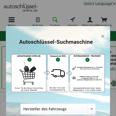
Select Language
▼
Menü
Anfrage
Suchen
Service
Mein Konto
Warenkorb
×
hohe Kundenzufriedenheit
Autoschlüssel-Suchmaschine
Schlüsseldienst
Schuh und Schlüssel
Bergischer
Possienke (in Bremen)
Profi Dschurny (in
Schlüsseldienst Brk
Rosdorf)
Brkic & Wiersbows
Händlerprofil
GbR (in Wuppertal
Händlerprofil
Händlerprofil
Übersicht
Schlüssel