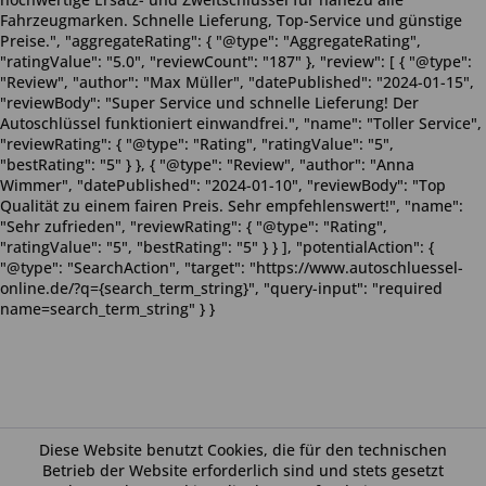
Fahrzeugmarken. Schnelle Lieferung, Top-Service und günstige
Preise.", "aggregateRating": { "@type": "AggregateRating",
"ratingValue": "5.0", "reviewCount": "187" }, "review": [ { "@type":
"Review", "author": "Max Müller", "datePublished": "2024-01-15",
"reviewBody": "Super Service und schnelle Lieferung! Der
Autoschlüssel funktioniert einwandfrei.", "name": "Toller Service",
"reviewRating": { "@type": "Rating", "ratingValue": "5",
"bestRating": "5" } }, { "@type": "Review", "author": "Anna
Wimmer", "datePublished": "2024-01-10", "reviewBody": "Top
Qualität zu einem fairen Preis. Sehr empfehlenswert!", "name":
"Sehr zufrieden", "reviewRating": { "@type": "Rating",
"ratingValue": "5", "bestRating": "5" } } ], "potentialAction": {
"@type": "SearchAction", "target": "https://www.autoschluessel-
online.de/?q={search_term_string}", "query-input": "required
name=search_term_string" } }
Diese Website benutzt Cookies, die für den technischen
Betrieb der Website erforderlich sind und stets gesetzt