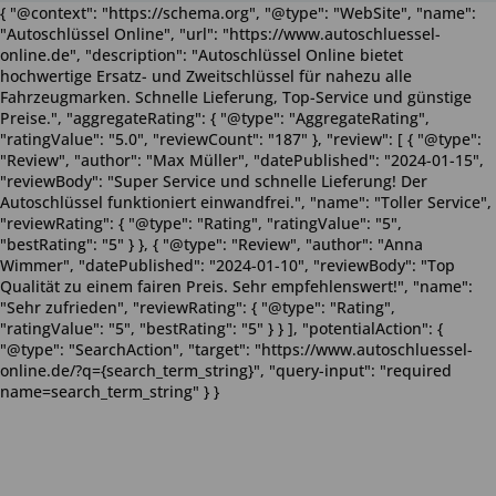
{ "@context": "https://schema.org", "@type": "WebSite", "name":
"Autoschlüssel Online", "url": "https://www.autoschluessel-
online.de", "description": "Autoschlüssel Online bietet
hochwertige Ersatz- und Zweitschlüssel für nahezu alle
Fahrzeugmarken. Schnelle Lieferung, Top-Service und günstige
Preise.", "aggregateRating": { "@type": "AggregateRating",
"ratingValue": "5.0", "reviewCount": "187" }, "review": [ { "@type":
"Review", "author": "Max Müller", "datePublished": "2024-01-15",
"reviewBody": "Super Service und schnelle Lieferung! Der
Autoschlüssel funktioniert einwandfrei.", "name": "Toller Service",
"reviewRating": { "@type": "Rating", "ratingValue": "5",
"bestRating": "5" } }, { "@type": "Review", "author": "Anna
Wimmer", "datePublished": "2024-01-10", "reviewBody": "Top
Qualität zu einem fairen Preis. Sehr empfehlenswert!", "name":
"Sehr zufrieden", "reviewRating": { "@type": "Rating",
"ratingValue": "5", "bestRating": "5" } } ], "potentialAction": {
"@type": "SearchAction", "target": "https://www.autoschluessel-
online.de/?q={search_term_string}", "query-input": "required
name=search_term_string" } }