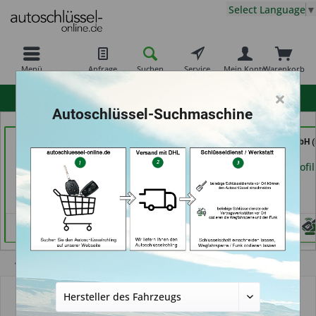
Select Language
▼
Menü
Anfrage
Suchen
Service
Mein Konto
Warenkorb
×
hohe Kundenzufriedenheit
Autoschlüssel-Suchmaschine
Demuro Schuh &
Autohaus Patz GmbH
Tayfun 2.0 GmbH (
Schlüsseldienst (in
(in Rot am See)
Fürth)
Grevenbroich)
Händlerprofil
Händlerprofil
Händlerprofil
Übersicht
Schlüssel