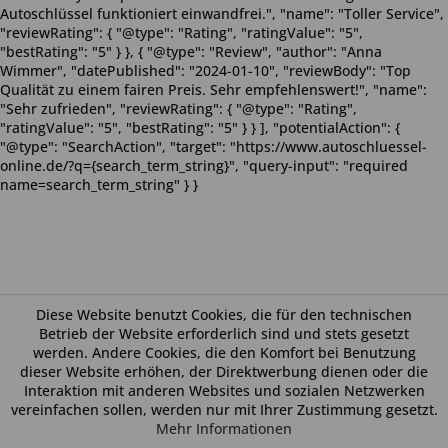
Autoschlüssel funktioniert einwandfrei.", "name": "Toller Service",
"reviewRating": { "@type": "Rating", "ratingValue": "5",
"bestRating": "5" } }, { "@type": "Review", "author": "Anna
Wimmer", "datePublished": "2024-01-10", "reviewBody": "Top
Qualität zu einem fairen Preis. Sehr empfehlenswert!", "name":
"Sehr zufrieden", "reviewRating": { "@type": "Rating",
"ratingValue": "5", "bestRating": "5" } } ], "potentialAction": {
"@type": "SearchAction", "target": "https://www.autoschluessel-
online.de/?q={search_term_string}", "query-input": "required
name=search_term_string" } }
Diese Website benutzt Cookies, die für den technischen
Betrieb der Website erforderlich sind und stets gesetzt
werden. Andere Cookies, die den Komfort bei Benutzung
dieser Website erhöhen, der Direktwerbung dienen oder die
Interaktion mit anderen Websites und sozialen Netzwerken
vereinfachen sollen, werden nur mit Ihrer Zustimmung gesetzt.
Mehr Informationen