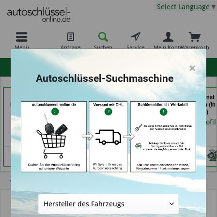
Select Language
▼
Menü
Anfrage
Suchen
Service
Mein Konto
Warenkorb
×
hohe Kundenzufriedenheit
Autoschlüssel-Suchmaschine
Schlüsseldienst
Schlüssel- u. DL Service
Schlüsseldienst
Possienke (in Bremen)
(in Dresden)
Zimmermann (in
Würzburg)
Händlerprofil
Händlerprofil
Händlerprofil
Übersicht
Schlüssel