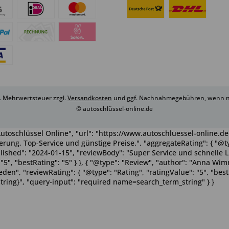
zl. Mehrwertsteuer zzgl.
Versandkosten
und ggf. Nachnahmegebühren, wenn ni
© autoschlüssel-online.de
utoschlüssel Online", "url": "https://www.autoschluessel-online.de"
rung, Top-Service und günstige Preise.", "aggregateRating": { "@ty
ublished": "2024-01-15", "reviewBody": "Super Service und schnelle 
": "5", "bestRating": "5" } }, { "@type": "Review", "author": "Anna 
n", "reviewRating": { "@type": "Rating", "ratingValue": "5", "bestRa
tring}", "query-input": "required name=search_term_string" } }