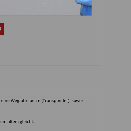
3-0457
st eine Wegfahrsperre (Transponder), sowie
rem altem gleicht.