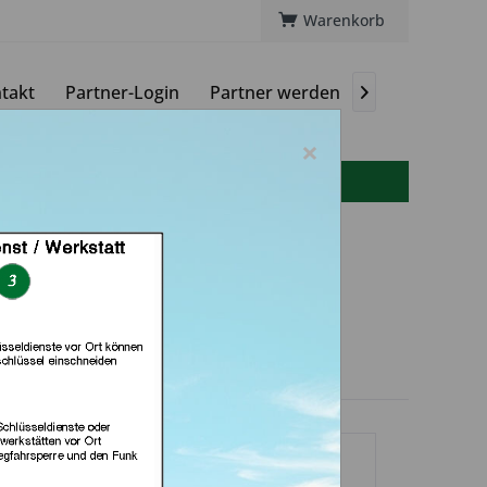
Warenkorb
takt
Partner-Login
Partner werden
Magazin

×
info(at)autoschluessel-online.de
 GmbH & Co. KG (in
Floß)
dlerprofil