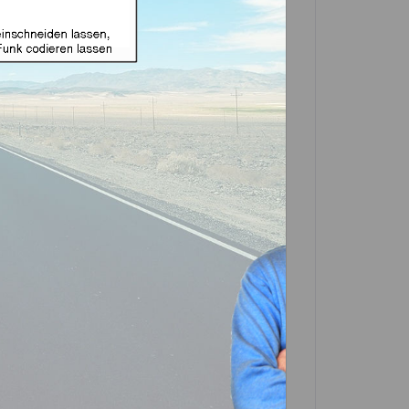
ignet für Jaguar 5 Tasten
market Produkt)
e zuerst eine Variante
In den
Warenkorb
Artikel?
Bewerten