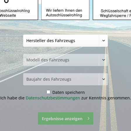
Autoschlüssel gee
mit HU101 (After
99,99 € *
inkl. MwSt.
zzgl. Versandkosten
Bitte wähl
Transponder
ID46
Daten speichern
Ich habe die
Datenschutzbestimmungen
zur Kenntnis genommen.
Ergebnisse anzeigen
Fragen zum 
Merken