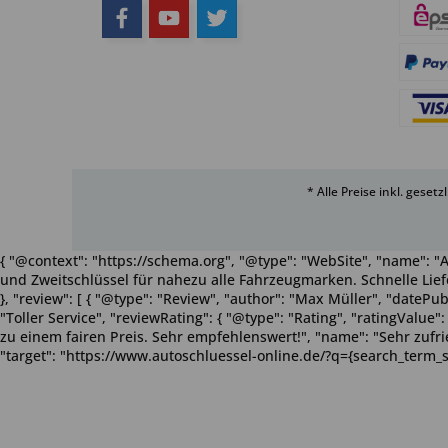
* Alle Preise inkl. geset
{ "@context": "https://schema.org", "@type": "WebSite", "name": "A
und Zweitschlüssel für nahezu alle Fahrzeugmarken. Schnelle Liefe
}, "review": [ { "@type": "Review", "author": "Max Müller", "dateP
"Toller Service", "reviewRating": { "@type": "Rating", "ratingValue
zu einem fairen Preis. Sehr empfehlenswert!", "name": "Sehr zufriede
"target": "https://www.autoschluessel-online.de/?q={search_term_s