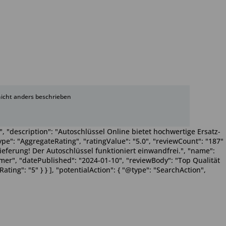
cht anders beschrieben
, "description": "Autoschlüssel Online bietet hochwertige Ersatz-
pe": "AggregateRating", "ratingValue": "5.0", "reviewCount": "187"
Lieferung! Der Autoschlüssel funktioniert einwandfrei.", "name":
Wimmer", "datePublished": "2024-01-10", "reviewBody": "Top Qualität
ting": "5" } } ], "potentialAction": { "@type": "SearchAction",