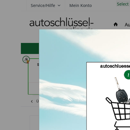
Select
Service/Hilfe
Mein Konto
Au
hohe Kundenzufriedenheit
Schuh und Schlüssel Profi
Autoschlüssel 
Dschurny (in Rosdorf)
Hambu
Händlerprofil
Händler
Übersicht
Shop
Jaguar
Funkschlüss