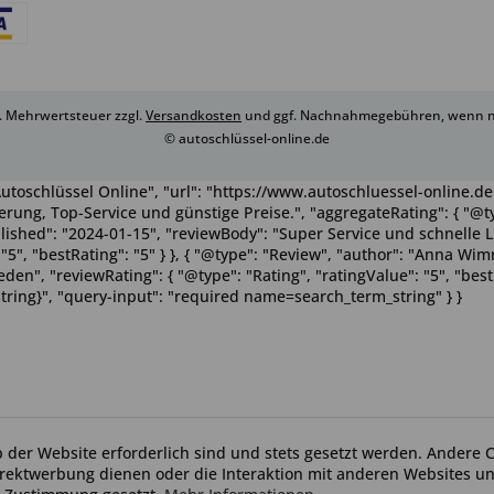
zl. Mehrwertsteuer zzgl.
Versandkosten
und ggf. Nachnahmegebühren, wenn ni
© autoschlüssel-online.de
utoschlüssel Online", "url": "https://www.autoschluessel-online.de"
rung, Top-Service und günstige Preise.", "aggregateRating": { "@ty
ublished": "2024-01-15", "reviewBody": "Super Service und schnelle 
": "5", "bestRating": "5" } }, { "@type": "Review", "author": "Anna 
n", "reviewRating": { "@type": "Rating", "ratingValue": "5", "bestRa
tring}", "query-input": "required name=search_term_string" } }
b der Website erforderlich sind und stets gesetzt werden. Andere C
irektwerbung dienen oder die Interaktion mit anderen Websites u