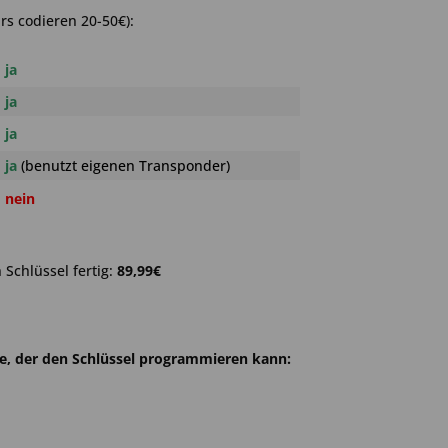
rs codieren 20-50€):
ja
ja
ja
ja
(benutzt eigenen Transponder)
nein
Schlüssel fertig:
89,99€
he, der den Schlüssel programmieren kann: