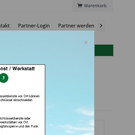
Warenkorb
takt
Partner-Login
Partner werden
Magazin

×
info(at)autoschluessel-online.de
sseldienst Frankfurt
ankfurt am Main)
dlerprofil