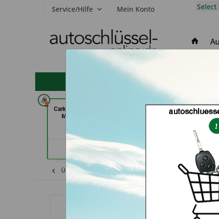
Select
Service/Hilfe
Mein Konto
Au
hohe Kundenzufriedenheit
Carkeys Augsburg & ECU Service
Bergischer Schlüss
Mobilservice (in Augsburg)
Brkic & Wiersbo
Wupper
Händlerprofil
Händler
Übersicht
Shop
Jaguar
Schlüssel