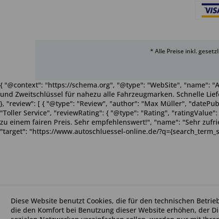
* Alle Preise inkl. geset
{ "@context": "https://schema.org", "@type": "WebSite", "name": "A
und Zweitschlüssel für nahezu alle Fahrzeugmarken. Schnelle Liefe
}, "review": [ { "@type": "Review", "author": "Max Müller", "dateP
"Toller Service", "reviewRating": { "@type": "Rating", "ratingValue
zu einem fairen Preis. Sehr empfehlenswert!", "name": "Sehr zufriede
"target": "https://www.autoschluessel-online.de/?q={search_term_s
Diese Website benutzt Cookies, die für den technischen Betrie
die den Komfort bei Benutzung dieser Website erhöhen, der D