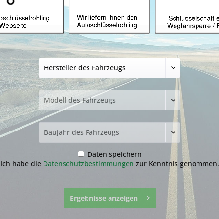
Autoschlüssel ohn
Jaguar mit FO21 (
ab 4,99 € *
inkl. MwSt.
zzgl. Versandkosten
Bitte wähl
Transponder
ohne
ID60
Daten speichern
Ich habe die
Datenschutzbestimmungen
zur Kenntnis genommen.
Ergebnisse anzeigen
Fragen zum 
Merken