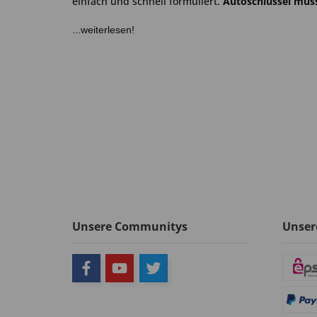
einfach und schnell formuliert.
Autoschlüssel müss
...weiterlesen!
Unsere Communitys
Unser