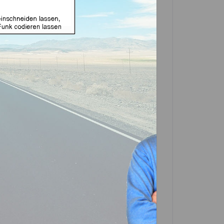
e Funk geeignet für
Aftermarket Produkt)
e zuerst eine Variante
GTI-Silca
In den
Warenkorb
Artikel?
Bewerten