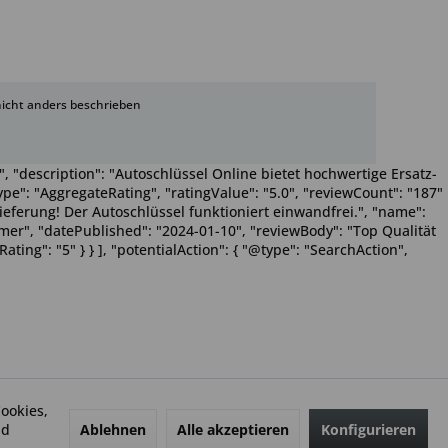
cht anders beschrieben
, "description": "Autoschlüssel Online bietet hochwertige Ersatz-
pe": "AggregateRating", "ratingValue": "5.0", "reviewCount": "187"
Lieferung! Der Autoschlüssel funktioniert einwandfrei.", "name":
Wimmer", "datePublished": "2024-01-10", "reviewBody": "Top Qualität
ting": "5" } } ], "potentialAction": { "@type": "SearchAction",
ookies,
Ablehnen
Alle akzeptieren
Konfigurieren
nd