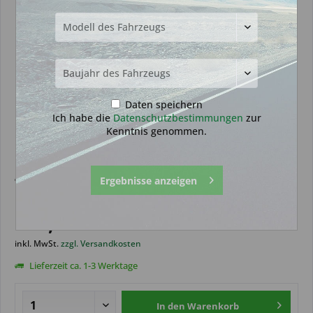
Daten speichern
Ich habe die
Datenschutzbestimmungen
zur
Kenntnis genommen.
Funkeinheit geeignet für Kia 3
Ergebnisse anzeigen
Tasten (Aftermarket Produkt)
119,99 € *
inkl. MwSt.
zzgl. Versandkosten
Lieferzeit ca. 1-3 Werktage
In den
Warenkorb