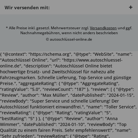
Wir versenden mit:
* Alle Preise inkl. gesetzl. Mehrwertsteuer zzgl.
Versandkosten
und ggf.
Nachnahmegebühren, wenn nicht anders beschrieben
© autoschlüssel-online.de
{ "@context": "https://schema.org", "@type": "WebSite", "name":
"Autoschlüssel Online", "url": "https://www.autoschluessel-
online.de", "description": "Autoschlüssel Online bietet
hochwertige Ersatz- und Zweitschlüssel für nahezu alle
Fahrzeugmarken. Schnelle Lieferung, Top-Service und günstige
Preise.", "aggregateRating": { "@type": "AggregateRating",
"ratingValue": "5.0", "reviewCount": "187" }, "review": [ { "@type":
"Review", "author": "Max Müller", "datePublished": "2024-01-15",
"reviewBody": "Super Service und schnelle Lieferung! Der
Autoschlüssel funktioniert einwandfrei.", "name": "Toller Service",
"reviewRating": { "@type": "Rating", "ratingValue": "5",
"bestRating": "5" } }, { "@type": "Review", "author": "Anna
Wimmer", "datePublished": "2024-01-10", "reviewBody": "Top
Qualität zu einem fairen Preis. Sehr empfehlenswert!", "name":
"Sehr zufrieden", "reviewRating": { "@type": "Rating",