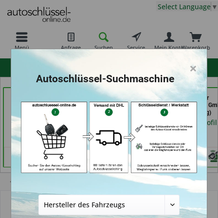
Select Language
▼
Menü
Anfrage
Suchen
Service
Mein Konto
Warenkorb
×
hohe Kundenzufriedenheit
Autoschlüssel-Suchmaschine
Carkeys Augsburg &
Autoschlüssel Hamburg
Freiburger
ECU Service (in
(in Hamburg)
Schlüsseldienst G
Friedberg)
(in Freiburg)
Händlerprofil
Händlerprofil
Händlerprofil
Übersicht
Funkschlüssel