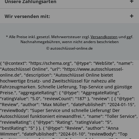
Unsere Zahlungsarten
Wir versenden mit:
* Alle Preise inkl. gesetzl. Mehrwertsteuer zzgl.
Versandkosten
und ggf.
Nachnahmegebühren, wenn nicht anders beschrieben
© autoschlüssel-online.de
{ "@context": "https://schema.org", "@type": "WebSite", "name":
"Autoschlüssel Online", "url": "https://www.autoschluessel-
online.de", "description": "Autoschlüssel Online bietet
hochwertige Ersatz- und Zweitschlüssel für nahezu alle
Fahrzeugmarken. Schnelle Lieferung, Top-Service und günstige
Preise.", "aggregateRating": { "@type": "AggregateRating",
"ratingValue": "5.0", "reviewCount": "187" }, "review": [ { "@type":
"Review", "author": "Max Müller", "datePublished": "2024-01-15",
"reviewBody": "Super Service und schnelle Lieferung! Der
Autoschlüssel funktioniert einwandfrei.", "name": "Toller Service",
"reviewRating": { "@type": "Rating", "ratingValue": "5",
"bestRating": "5" } }, { "@type": "Review", "author": "Anna
Wimmer", "datePublished": "2024-01-10", "reviewBody": "Top