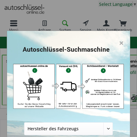
Select Language
▼
Menü
Anfrage
Suchen
Service
Mein Konto
Warenkorb
×
hohe Kundenzufriedenheit
Autoschlüssel-Suchmaschine
Schuh-Schlüsseldienst
Bergischer
der Schlüssel Servi
BEKASCHO; Im-
Schlüsseldienst Brkic,
Moos (in Märstette
Kaufland (in Worms)
Brkic & Wiersbowsky
Händlerprofil
GbR (in Wuppertal)
Händlerprofil
Händlerprofil
Übersicht
Funkschlüssel