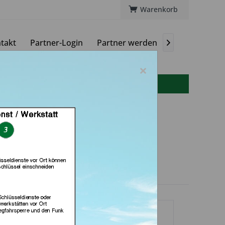
Warenkorb
takt
Partner-Login
Partner werden
Magazin

×
info(at)autoschluessel-online.de
r-24.de e.k. (in
senkirchen)
dlerprofil