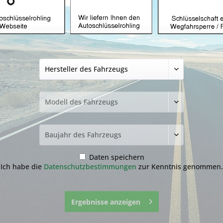
Autoschlüssel ohn
mit HU87R (After
ab 4,99 € *
inkl. MwSt.
zzgl. Versandkosten
Bitte wähl
Transponder
ohne
ID48
Daten speichern
Ich habe die
Datenschutzbestimmungen
zur Kenntnis genommen.
Ergebnisse anzeigen
Fragen zum 
Merken