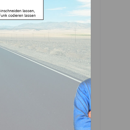
e Funk geeignet für Opel
market Produkt)
e zuerst eine Variante
ID48-Silca
In den
Warenkorb
Artikel?
Bewerten