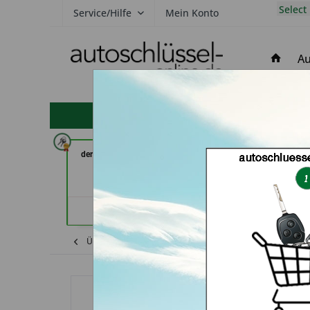
Select
Service/Hilfe
Mein Konto
Au
hohe Kundenzufriedenheit
der Schlüssel Service Moos (in
Secura Tec GmbH
Märstetten)
Floß
Händlerprofil
Händler
Übersicht
Shop
Opel
Schlüssel