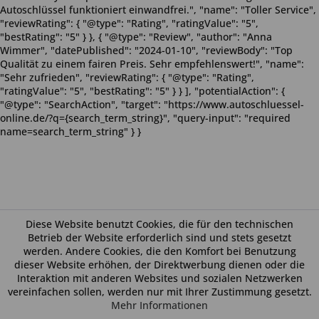
Autoschlüssel funktioniert einwandfrei.", "name": "Toller Service",
"reviewRating": { "@type": "Rating", "ratingValue": "5",
"bestRating": "5" } }, { "@type": "Review", "author": "Anna
Wimmer", "datePublished": "2024-01-10", "reviewBody": "Top
Qualität zu einem fairen Preis. Sehr empfehlenswert!", "name":
"Sehr zufrieden", "reviewRating": { "@type": "Rating",
"ratingValue": "5", "bestRating": "5" } } ], "potentialAction": {
"@type": "SearchAction", "target": "https://www.autoschluessel-
online.de/?q={search_term_string}", "query-input": "required
name=search_term_string" } }
Diese Website benutzt Cookies, die für den technischen
Betrieb der Website erforderlich sind und stets gesetzt
werden. Andere Cookies, die den Komfort bei Benutzung
dieser Website erhöhen, der Direktwerbung dienen oder die
Interaktion mit anderen Websites und sozialen Netzwerken
vereinfachen sollen, werden nur mit Ihrer Zustimmung gesetzt.
Mehr Informationen