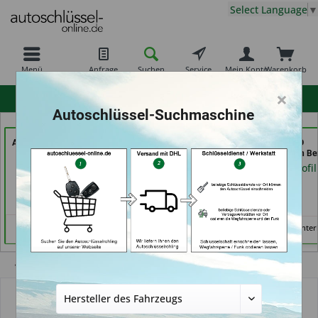
Select Language
▼
Menü
Anfrage
Suchen
Service
Mein Konto
Warenkorb
×
hohe Kundenzufriedenheit
Autoschlüssel-Suchmaschine
Autoschlüssel Hamburg
Shoes & Keys by Eski (in
KEYHERO
(in Hamburg)
Erlangen)
Autoschlüssel (in Ber
Händlerprofil
Händlerprofil
Händlerprofil
Keine Services hinter
Übersicht
Schlüssel