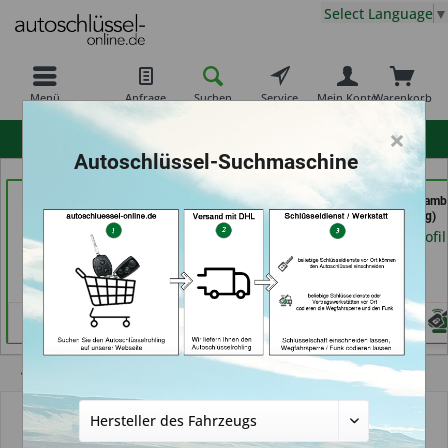
Select Language
▼
Menü
Anfrage
Suchen
Service
Mein Konto
Warenkorb
×
hohe Kundenzufriedenheit
Autoschlüssel-Suchmaschine
Carkeys Augsburg &
Key Tec GmbH (in
Autoschlüssel Hamb
ECU Service (in
Grevenbroich)
(in Hamburg)
Friedberg)
Händlerprofil
Händlerprofil
Händlerprofil
Übersicht
Schlüssel