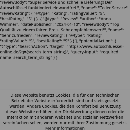
"reviewBody": "Super Service und schnelle Lieferung! Der
Autoschlüssel funktioniert einwandfrei.", "name": "Toller Service",
"reviewRating": { "@type": "Rating", "ratingValue": "5",
"bestRating": "5" } }, { "@type": "Review", "author": "Anna
Wimmer", "datePublished": "2024-01-10", "reviewBody": "Top
Qualität zu einem fairen Preis. Sehr empfehlenswert!", "name":
"Sehr zufrieden", "reviewRating": { "@type": "Rating",
"ratingValue": "5", "bestRating": "5" } } ], "potentialAction": {
"@type": "SearchAction", "target": "https://www.autoschluessel-
online.de/?q={search_term_string}", "query-input": "required
name=search_term_string" } }
Diese Website benutzt Cookies, die für den technischen
Betrieb der Website erforderlich sind und stets gesetzt
werden. Andere Cookies, die den Komfort bei Benutzung
dieser Website erhöhen, der Direktwerbung dienen oder die
Interaktion mit anderen Websites und sozialen Netzwerken
vereinfachen sollen, werden nur mit Ihrer Zustimmung gesetzt.
Mehr Informationen