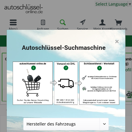
Select Language
▼
Menü
Anfrage
Suchen
Service
Mein Konto
Warenkorb
×
hohe Kundenzufriedenheit
Autoschlüssel-Suchmaschine
GSB Produktions GmbH
Autohaus Patz GmbH
Autoschlüssel Hamb
(in Pfäffikon)
(in Rot am See)
(in Hamburg)
Händlerprofil
Händlerprofil
Händlerprofil
Übersicht
Transponder