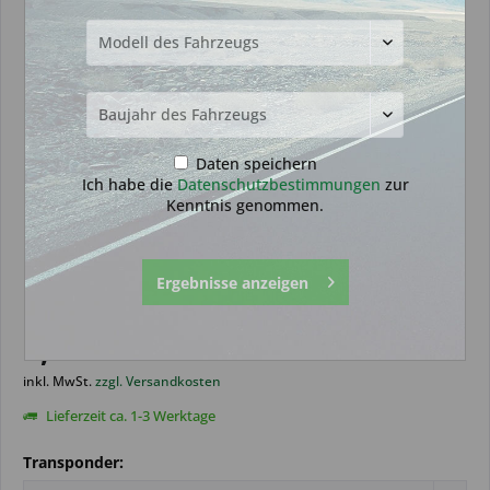
Daten speichern
Ich habe die
Datenschutzbestimmungen
zur
Kenntnis genommen.
Glastransponder ab (Aftermarket
Ergebnisse anzeigen
Produkt)
6,49 € *
inkl. MwSt.
zzgl. Versandkosten
Lieferzeit ca. 1-3 Werktage
Transponder: