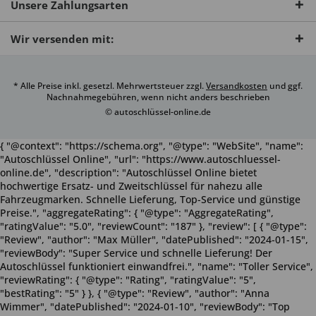
Unsere Zahlungsarten
Wir versenden mit:
* Alle Preise inkl. gesetzl. Mehrwertsteuer zzgl.
Versandkosten
und ggf.
Nachnahmegebühren, wenn nicht anders beschrieben
© autoschlüssel-online.de
{ "@context": "https://schema.org", "@type": "WebSite", "name":
"Autoschlüssel Online", "url": "https://www.autoschluessel-
online.de", "description": "Autoschlüssel Online bietet
hochwertige Ersatz- und Zweitschlüssel für nahezu alle
Fahrzeugmarken. Schnelle Lieferung, Top-Service und günstige
Preise.", "aggregateRating": { "@type": "AggregateRating",
"ratingValue": "5.0", "reviewCount": "187" }, "review": [ { "@type":
"Review", "author": "Max Müller", "datePublished": "2024-01-15",
"reviewBody": "Super Service und schnelle Lieferung! Der
Autoschlüssel funktioniert einwandfrei.", "name": "Toller Service",
"reviewRating": { "@type": "Rating", "ratingValue": "5",
"bestRating": "5" } }, { "@type": "Review", "author": "Anna
Wimmer", "datePublished": "2024-01-10", "reviewBody": "Top