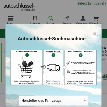
Select Language
▼
Menü
Anfrage
Suchen
Service
Mein Konto
Warenkorb
×
hohe Kundenzufriedenheit
Autoschlüssel-Suchmaschine
AKYÜZ Schlüsseldienst
der Schlüssel Service
Aba Schlüssel &
& Sicherheitstechnik (in
Moos (in Märstetten)
Sicherheitstechnik G
Maintal)
GmbH (in Karlsruh
Händlerprofil
Händlerprofil
Händlerprofil
Übersicht
Autoschlüsselgehäuse und Zubehör