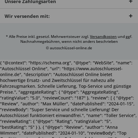
Unsere Zahlungsarten
Wir versenden mit:
* Alle Preise inkl. gesetzl. Mehrwertsteuer zzgl.
Versandkosten
und ggf.
Nachnahmegebühren, wenn nicht anders beschrieben
© autoschlüssel-online.de
{ "@context": "https://schema.org", "@type": "WebSite", "name":
"Autoschlüssel Online", "url": "https://www.autoschluessel-
online.de", "description": "Autoschlüssel Online bietet
hochwertige Ersatz- und Zweitschlüssel für nahezu alle
Fahrzeugmarken. Schnelle Lieferung, Top-Service und günstige
Preise.", "aggregateRating": { "@type": "AggregateRating",
"ratingValue": "5.0", "reviewCount": "187" }, "review": [ { "@type":
"Review", "author": "Max Müller", "datePublished": "2024-01-15",
"reviewBody": "Super Service und schnelle Lieferung! Der
Autoschlüssel funktioniert einwandfrei.", "name": "Toller Service",
"reviewRating": { "@type": "Rating", "ratingValue": "5",
"bestRating": "5" } }, { "@type": "Review", "author": "Anna
Wimmer", "datePublished": "2024-01-10", "reviewBody": "Top