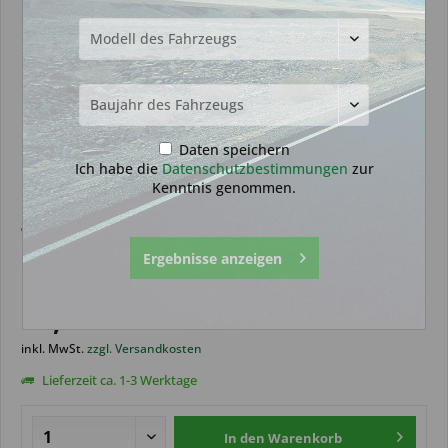
Daten speichern
Ich habe die
Datenschutzbestimmungen
zur
Kenntnis genommen.
Transponder geeignet für Toyota
Ergebnisse anzeigen
ID49-1E (Aftermarket Produkt)
19,99 € *
inkl. MwSt.
zzgl. Versandkosten
Lieferzeit ca. 1-3 Werktage
In den
Warenkorb