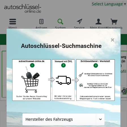
Select Language
▼
Menü
Anfrage
Suchen
Service
Mein Konto
Warenkorb
×
hohe Kundenzufriedenheit
Autoschlüssel-Suchmaschine
Demuro Schuh &
Key Tec GmbH (in
Carkeys Augsburg
Schlüsseldienst (in
Grevenbroich)
ECU Service (in
Grevenbroich)
Friedberg)
Händlerprofil
Händlerprofil
Händlerprofil
Übersicht
Transponder