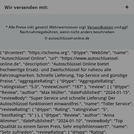
Wir versenden mit:
* Alle Preise inkl. gesetzl. Mehrwertsteuer zzgl.
Versandkosten
und ggf.
Nachnahmegebühren, wenn nicht anders beschrieben
© autoschlüssel-online.de
{ "@context": "https://schema.org", "@type": "WebSite", "name":
"Autoschlüssel Online", "url": "https://www.autoschluessel-
online.de", "description": "Autoschlüssel Online bietet
hochwertige Ersatz- und Zweitschlüssel für nahezu alle
Fahrzeugmarken. Schnelle Lieferung, Top-Service und günstige
Preise.", "aggregateRating": { "@type": "AggregateRating",
"ratingValue": "5.0", "reviewCount": "187" }, "review": [ { "@type":
"Review", "author": "Max Müller", "datePublished": "2024-01-15",
"reviewBody": "Super Service und schnelle Lieferung! Der
Autoschlüssel funktioniert einwandfrei.", "name": "Toller Service",
"reviewRating": { "@type": "Rating", "ratingValue": "5",
"bestRating": "5" } }, { "@type": "Review", "author": "Anna
Wimmer", "datePublished": "2024-01-10", "reviewBody": "Top
Qualität zu einem fairen Preis. Sehr empfehlenswert!", "name":
"Sehr zufrieden", "reviewRating": { "@type": "Rating",