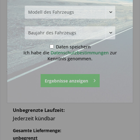
Daten speichern
Ich habe die
Datenschutzbestimmungen
zur
Kenntnis genommen.
Werkstatt Pro Partnerschaft
Ergebnisse anzeigen
35,69 € *
Abonnement
Unbegrenzte Laufzeit:
Jederzeit kündbar
Gesamte Liefermenge:
unbegrenzt