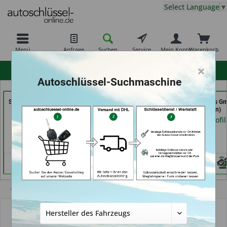
Select Language
▼
Menü
Anfrage
Suchen
Service
Mein Konto
Warenkorb
×
hohe Kundenzufriedenheit
Autoschlüssel-Suchmaschine
Schlüssel- u. DL Service
Tayfun 2.0 GmbH (in
GSB Produktions G
(in Dresden)
Fürth)
(in Pfäffikon)
Händlerprofil
Händlerprofil
Händlerprofil
Übersicht
WS Partnerschaft