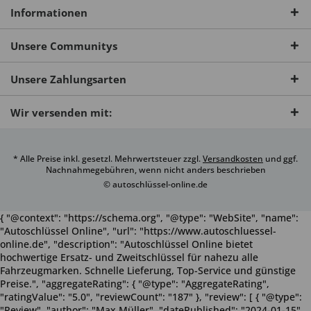
Informationen
Unsere Communitys
Unsere Zahlungsarten
Wir versenden mit:
* Alle Preise inkl. gesetzl. Mehrwertsteuer zzgl.
Versandkosten
und ggf.
Nachnahmegebühren, wenn nicht anders beschrieben
© autoschlüssel-online.de
{ "@context": "https://schema.org", "@type": "WebSite", "name":
"Autoschlüssel Online", "url": "https://www.autoschluessel-
online.de", "description": "Autoschlüssel Online bietet
hochwertige Ersatz- und Zweitschlüssel für nahezu alle
Fahrzeugmarken. Schnelle Lieferung, Top-Service und günstige
Preise.", "aggregateRating": { "@type": "AggregateRating",
"ratingValue": "5.0", "reviewCount": "187" }, "review": [ { "@type":
"Review", "author": "Max Müller", "datePublished": "2024-01-15",