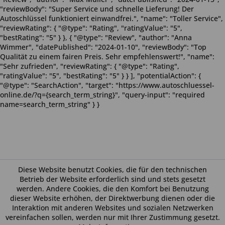
"reviewBody": "Super Service und schnelle Lieferung! Der
Autoschlüssel funktioniert einwandfrei.", "name": "Toller Service",
"reviewRating": { "@type": "Rating", "ratingValue": "5",
"bestRating": "5" } }, { "@type": "Review", "author": "Anna
Wimmer", "datePublished": "2024-01-10", "reviewBody": "Top
Qualität zu einem fairen Preis. Sehr empfehlenswert!", "name":
"Sehr zufrieden", "reviewRating": { "@type": "Rating",
"ratingValue": "5", "bestRating": "5" } } ], "potentialAction": {
"@type": "SearchAction", "target": "https://www.autoschluessel-
online.de/?q={search_term_string}", "query-input": "required
name=search_term_string" } }
Diese Website benutzt Cookies, die für den technischen
Betrieb der Website erforderlich sind und stets gesetzt
werden. Andere Cookies, die den Komfort bei Benutzung
dieser Website erhöhen, der Direktwerbung dienen oder die
Interaktion mit anderen Websites und sozialen Netzwerken
vereinfachen sollen, werden nur mit Ihrer Zustimmung gesetzt.