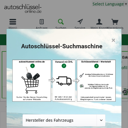
Select Language
▼
Menü
Anfrage
Suchen
Service
Mein Konto
Warenkorb
×
hohe Kundenzufriedenheit
Autoschlüssel-Suchmaschine
Key Tec GmbH (in
TAYFUN 2.0 GmbH (in
Shoes & Keys by Eski
Grevenbroich)
Nürnberg)
Erlangen)
Händlerprofil
Händlerprofil
Händlerprofil
Übersicht
Autoschlüssel mit Funk