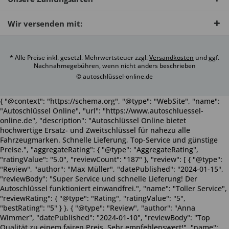
Wir versenden mit:
* Alle Preise inkl. gesetzl. Mehrwertsteuer zzgl.
Versandkosten
und ggf.
Nachnahmegebühren, wenn nicht anders beschrieben
© autoschlüssel-online.de
{ "@context": "https://schema.org", "@type": "WebSite", "name":
"Autoschlüssel Online", "url": "https://www.autoschluessel-
online.de", "description": "Autoschlüssel Online bietet
hochwertige Ersatz- und Zweitschlüssel für nahezu alle
Fahrzeugmarken. Schnelle Lieferung, Top-Service und günstige
Preise.", "aggregateRating": { "@type": "AggregateRating",
"ratingValue": "5.0", "reviewCount": "187" }, "review": [ { "@type":
"Review", "author": "Max Müller", "datePublished": "2024-01-15",
"reviewBody": "Super Service und schnelle Lieferung! Der
Autoschlüssel funktioniert einwandfrei.", "name": "Toller Service",
"reviewRating": { "@type": "Rating", "ratingValue": "5",
"bestRating": "5" } }, { "@type": "Review", "author": "Anna
Wimmer", "datePublished": "2024-01-10", "reviewBody": "Top
Qualität zu einem fairen Preis. Sehr empfehlenswert!", "name":