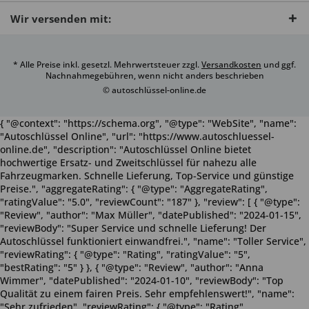
Wir versenden mit:
* Alle Preise inkl. gesetzl. Mehrwertsteuer zzgl.
Versandkosten
und ggf.
Nachnahmegebühren, wenn nicht anders beschrieben
© autoschlüssel-online.de
{ "@context": "https://schema.org", "@type": "WebSite", "name":
"Autoschlüssel Online", "url": "https://www.autoschluessel-
online.de", "description": "Autoschlüssel Online bietet
hochwertige Ersatz- und Zweitschlüssel für nahezu alle
Fahrzeugmarken. Schnelle Lieferung, Top-Service und günstige
Preise.", "aggregateRating": { "@type": "AggregateRating",
"ratingValue": "5.0", "reviewCount": "187" }, "review": [ { "@type":
"Review", "author": "Max Müller", "datePublished": "2024-01-15",
"reviewBody": "Super Service und schnelle Lieferung! Der
Autoschlüssel funktioniert einwandfrei.", "name": "Toller Service",
"reviewRating": { "@type": "Rating", "ratingValue": "5",
"bestRating": "5" } }, { "@type": "Review", "author": "Anna
Wimmer", "datePublished": "2024-01-10", "reviewBody": "Top
Qualität zu einem fairen Preis. Sehr empfehlenswert!", "name":
"Sehr zufrieden", "reviewRating": { "@type": "Rating",