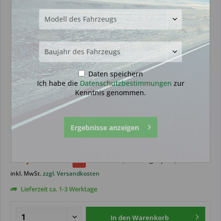
Daten speichern
Ich habe die
Datenschutzbestimmungen
zur
Kenntnis genommen.
Notschlüssel geeignet für Audi
Ergebnisse anzeigen
mit HU162 (Aftermarket Produkt)
16,99 € *
19,99 € *
(
15,01
% gespart)
inkl. MwSt.
zzgl. Versandkosten
Lieferzeit ca. 1-3 Werktage
In den
Warenkorb