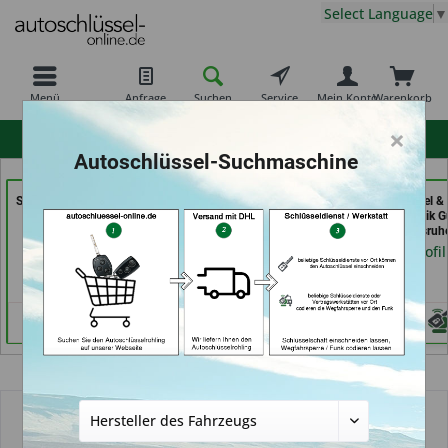
Select Language
▼
Menü
Anfrage
Suchen
Service
Mein Konto
Warenkorb
×
hohe Kundenzufriedenheit
Autoschlüssel-Suchmaschine
Shoes & Keys by Eski (in
moeller-24.de e.k. (in
Aba Schlüssel &
Erlangen)
Gelsenkirchen)
Sicherheitstechnik G
GmbH (in Karlsruh
Händlerprofil
Händlerprofil
Händlerprofil
Übersicht
Autoschlüsselgehäuse und Zubehör