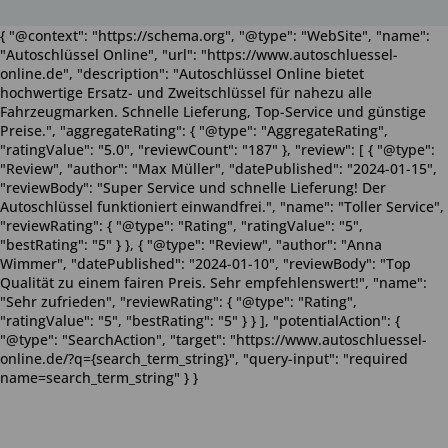
{ "@context": "https://schema.org", "@type": "WebSite", "name":
"Autoschlüssel Online", "url": "https://www.autoschluessel-
online.de", "description": "Autoschlüssel Online bietet
hochwertige Ersatz- und Zweitschlüssel für nahezu alle
Fahrzeugmarken. Schnelle Lieferung, Top-Service und günstige
Preise.", "aggregateRating": { "@type": "AggregateRating",
"ratingValue": "5.0", "reviewCount": "187" }, "review": [ { "@type":
"Review", "author": "Max Müller", "datePublished": "2024-01-15",
"reviewBody": "Super Service und schnelle Lieferung! Der
Autoschlüssel funktioniert einwandfrei.", "name": "Toller Service",
"reviewRating": { "@type": "Rating", "ratingValue": "5",
"bestRating": "5" } }, { "@type": "Review", "author": "Anna
Wimmer", "datePublished": "2024-01-10", "reviewBody": "Top
Qualität zu einem fairen Preis. Sehr empfehlenswert!", "name":
"Sehr zufrieden", "reviewRating": { "@type": "Rating",
"ratingValue": "5", "bestRating": "5" } } ], "potentialAction": {
"@type": "SearchAction", "target": "https://www.autoschluessel-
online.de/?q={search_term_string}", "query-input": "required
name=search_term_string" } }