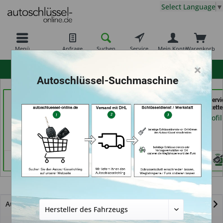
Select Language
▼
Menü
Anfrage
Suchen
Service
Mein Konto
Warenkorb
×
hohe Kundenzufriedenheit
Autoschlüssel-Suchmaschine
Tayfun 2.0 GmbH (in
Bergischer
der Schlüssel Servi
Fürth)
Schlüsseldienst Brkic,
Moos (in Märstette
Brkic & Wiersbowsky
Händlerprofil
Händlerprofil
GbR (in Wuppertal)
Händlerprofil
S3
Autoschlüssel mit Funk