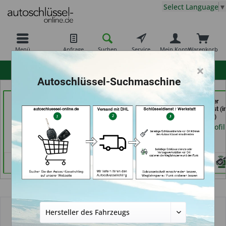
Select Language
▼
Menü
Anfrage
Suchen
Service
Mein Konto
Warenkorb
×
hohe Kundenzufriedenheit
Autoschlüssel-Suchmaschine
In Time Schuh -und
AutoAufsperrer (in Bad
Calenberger
Schlüsseldienst (in
Arolsen)
Schlüssedienst (i
Coburg)
Hannover)
Händlerprofil
Händlerprofil
Händlerprofil
Übersicht
Autoschlüsselgehäuse und Zubehör