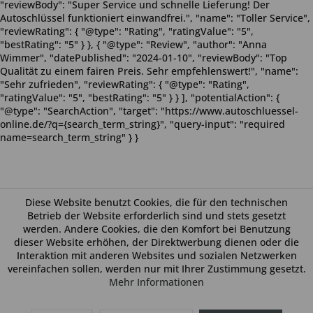
"reviewBody": "Super Service und schnelle Lieferung! Der
Autoschlüssel funktioniert einwandfrei.", "name": "Toller Service",
"reviewRating": { "@type": "Rating", "ratingValue": "5",
"bestRating": "5" } }, { "@type": "Review", "author": "Anna
Wimmer", "datePublished": "2024-01-10", "reviewBody": "Top
Qualität zu einem fairen Preis. Sehr empfehlenswert!", "name":
"Sehr zufrieden", "reviewRating": { "@type": "Rating",
"ratingValue": "5", "bestRating": "5" } } ], "potentialAction": {
"@type": "SearchAction", "target": "https://www.autoschluessel-
online.de/?q={search_term_string}", "query-input": "required
name=search_term_string" } }
Diese Website benutzt Cookies, die für den technischen
Betrieb der Website erforderlich sind und stets gesetzt
werden. Andere Cookies, die den Komfort bei Benutzung
dieser Website erhöhen, der Direktwerbung dienen oder die
Interaktion mit anderen Websites und sozialen Netzwerken
vereinfachen sollen, werden nur mit Ihrer Zustimmung gesetzt.
Mehr Informationen