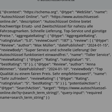
{ "@context": "https://schema.org", "@type": "WebSite", "name":
"Autoschlüssel Online", "url": "https://www.autoschluessel-
online.de", "description": "Autoschlüssel Online bietet
hochwertige Ersatz- und Zweitschlüssel für nahezu alle
Fahrzeugmarken. Schnelle Lieferung, Top-Service und günstige
Preise.", "aggregateRating": { "@type": "AggregateRating",
"ratingValue": "5.0", "reviewCount": "187" }, "review": [ { "@type":
"Review", "author": "Max Müller", "datePublished": "2024-01-15",
"reviewBody": "Super Service und schnelle Lieferung! Der
Autoschlüssel funktioniert einwandfrei.", "name": "Toller Service",
"reviewRating": { "@type": "Rating", "ratingValue": "5",
"bestRating": "5" } }, { "@type": "Review", "author": "Anna
Wimmer", "datePublished": "2024-01-10", "reviewBody": "Top
Qualität zu einem fairen Preis. Sehr empfehlenswert!", "name":
"Sehr zufrieden", "reviewRating": { "@type": "Rating",
"ratingValue": "5", "bestRating": "5" } } ], "potentialAction": {
"@type": "SearchAction", "target": "https://www.autoschluessel-
online.de/?q={search_term_string}", "query-input": "required
name=search_term_string" } }