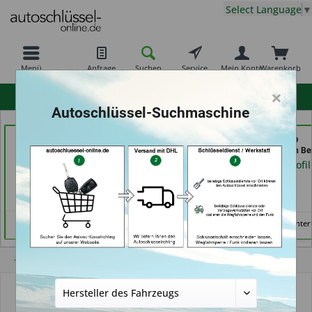
Select Language
▼
Menü
Anfrage
Suchen
Service
Mein Konto
Warenkorb
×
hohe Kundenzufriedenheit
Autoschlüssel-Suchmaschine
Bergischer
Demuro Schuh &
KEYHERO
Schlüsseldienst Brkic,
Schlüsseldienst (in
Autoschlüssel (in Ber
Brkic & Wiersbowsky
Grevenbroich)
Händlerprofil
GbR (in Wuppertal)
Händlerprofil
Händlerprofil
Keine Services hinter
Übersicht
Autoschlüssel mit Funk