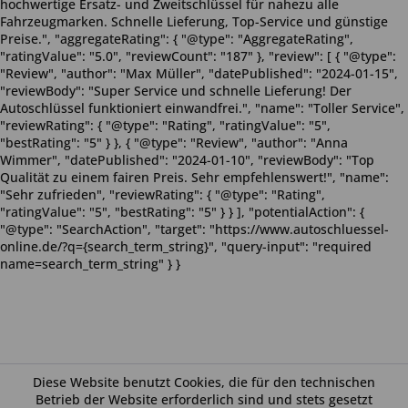
hochwertige Ersatz- und Zweitschlüssel für nahezu alle
Fahrzeugmarken. Schnelle Lieferung, Top-Service und günstige
Preise.", "aggregateRating": { "@type": "AggregateRating",
"ratingValue": "5.0", "reviewCount": "187" }, "review": [ { "@type":
"Review", "author": "Max Müller", "datePublished": "2024-01-15",
"reviewBody": "Super Service und schnelle Lieferung! Der
Autoschlüssel funktioniert einwandfrei.", "name": "Toller Service",
"reviewRating": { "@type": "Rating", "ratingValue": "5",
"bestRating": "5" } }, { "@type": "Review", "author": "Anna
Wimmer", "datePublished": "2024-01-10", "reviewBody": "Top
Qualität zu einem fairen Preis. Sehr empfehlenswert!", "name":
"Sehr zufrieden", "reviewRating": { "@type": "Rating",
"ratingValue": "5", "bestRating": "5" } } ], "potentialAction": {
"@type": "SearchAction", "target": "https://www.autoschluessel-
online.de/?q={search_term_string}", "query-input": "required
name=search_term_string" } }
Diese Website benutzt Cookies, die für den technischen
Betrieb der Website erforderlich sind und stets gesetzt