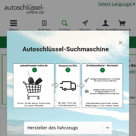
Select Language
▼
Menü
Anfrage
Suchen
Service
Mein Konto
Warenkorb
×
hohe Kundenzufriedenheit
Autoschlüssel-Suchmaschine
moeller-24.de e.k. (in
Service Punkt (in
KEYHERO
Gelsenkirchen)
Bremen)
Autoschlüssel (in Ber
Händlerprofil
Händlerprofil
Händlerprofil
Keine Services hinter
Übersicht
Autoschlüssel ohne Funk