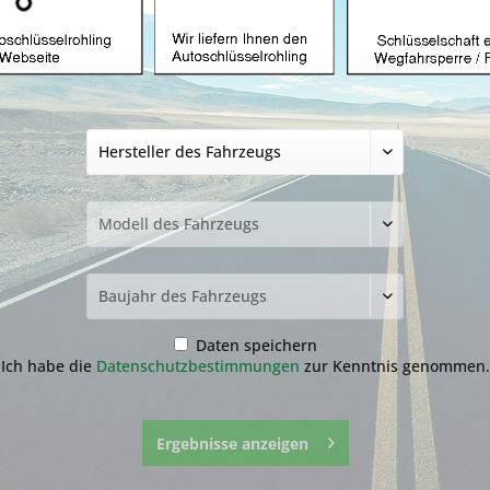
Autoschlüsselgeh
Chevrolet mit 2 
(Aftermarket Prod
14,99 € *
inkl. MwSt.
zzgl. Versandkosten
Lieferzeit ca. 1-3 Werktage
Fragen zum 
Merken
Daten speichern
Ich habe die
Datenschutzbestimmungen
zur Kenntnis genommen.
Artikel-Nr.:
20.1
Ergebnisse anzeigen