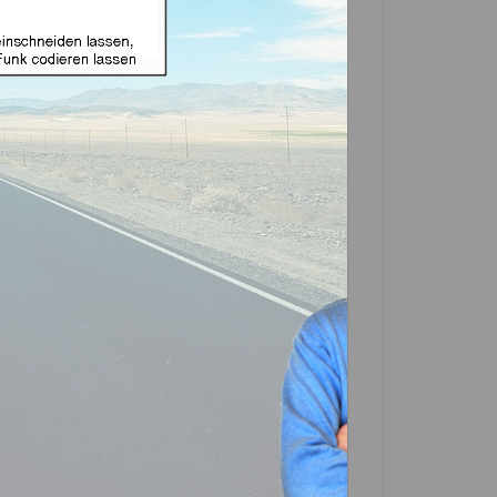
äuse geeignet für
Tasten und DWO4R
ukt)
In den
Warenkorb
Artikel?
Bewerten
-0573