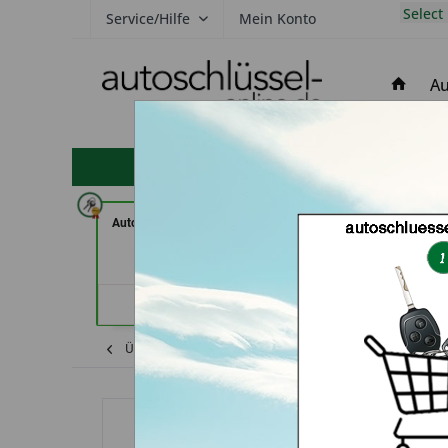
Select
Service/Hilfe
Mein Konto
Au
hohe Kundenzufriedenheit
Autohaus Patz GmbH (in Rot am
In Time Sc
See)
Schlüsseldienst
Händlerprofil
Händler
Übersicht
Chevrolet
Aveo
Autoschl