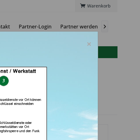
Warenkorb
takt
Partner-Login
Partner werden
Magazin

×
info(at)autoschluessel-online.de
Punkt (in Bremen)
dlerprofil