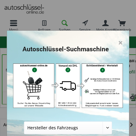
Menü
Anfrage
Suchen
Service
Mein Konto
Warenkorb
×
hohe Kundenzufriedenheit
Autoschlüssel-Suchmaschine
Schuh und
AutoSchlüssel BerliN (in
TAYFUN 2.0 GmbH (
Schlüsseldienst Bernd
Berlin)
Nürnberg)
Schutte im Kaufpark (in
Händlerprofil
Händlerprofil
Göttingen)
Händlerprofil
Malibu
Autoschlüssel mit Funk