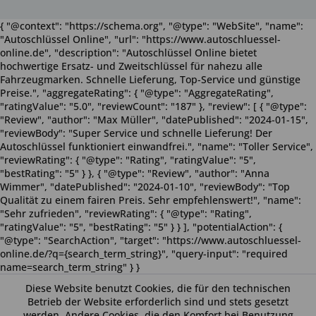
{ "@context": "https://schema.org", "@type": "WebSite", "name":
"Autoschlüssel Online", "url": "https://www.autoschluessel-
online.de", "description": "Autoschlüssel Online bietet
hochwertige Ersatz- und Zweitschlüssel für nahezu alle
Fahrzeugmarken. Schnelle Lieferung, Top-Service und günstige
Preise.", "aggregateRating": { "@type": "AggregateRating",
"ratingValue": "5.0", "reviewCount": "187" }, "review": [ { "@type":
"Review", "author": "Max Müller", "datePublished": "2024-01-15",
"reviewBody": "Super Service und schnelle Lieferung! Der
Autoschlüssel funktioniert einwandfrei.", "name": "Toller Service",
"reviewRating": { "@type": "Rating", "ratingValue": "5",
"bestRating": "5" } }, { "@type": "Review", "author": "Anna
Wimmer", "datePublished": "2024-01-10", "reviewBody": "Top
Qualität zu einem fairen Preis. Sehr empfehlenswert!", "name":
"Sehr zufrieden", "reviewRating": { "@type": "Rating",
"ratingValue": "5", "bestRating": "5" } } ], "potentialAction": {
"@type": "SearchAction", "target": "https://www.autoschluessel-
online.de/?q={search_term_string}", "query-input": "required
name=search_term_string" } }
Diese Website benutzt Cookies, die für den technischen
Betrieb der Website erforderlich sind und stets gesetzt
werden. Andere Cookies, die den Komfort bei Benutzung