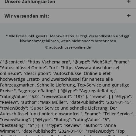
Unsere Zahlungsarten
Wir versenden mit:
* Alle Preise inkl. gesetzl. Mehrwertsteuer zzgl.
Versandkosten
und ggf.
Nachnahmegebühren, wenn nicht anders beschrieben
© autoschlüssel-online.de
{ "@context": "https://schema.org", "@type": "WebSite", "name":
"Autoschlüssel Online", "url": "https://www.autoschluessel-
online.de", "description": "Autoschlüssel Online bietet
hochwertige Ersatz- und Zweitschlüssel für nahezu alle
Fahrzeugmarken. Schnelle Lieferung, Top-Service und günstige
Preise.", "aggregateRating": { "@type": "AggregateRating",
"ratingValue": "5.0", "reviewCount": "187" }, "review": [ { "@type":
"Review", "author": "Max Müller", "datePublished": "2024-01-15",
"reviewBody": "Super Service und schnelle Lieferung! Der
Autoschlüssel funktioniert einwandfrei.", "name": "Toller Service",
"reviewRating": { "@type": "Rating", "ratingValue": "5",
"bestRating": "5" } }, { "@type": "Review", "author": "Anna
Wimmer", "datePublished": "2024-01-10", "reviewBody": "Top