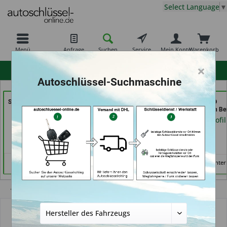
Select Language
▼
Menü
Anfrage
Suchen
Service
Mein Konto
Warenkorb
×
hohe Kundenzufriedenheit
Autoschlüssel-Suchmaschine
Shoes & Keys by Eski (in
Autoschlüssel Hamburg
KEYHERO
Erlangen)
(in Hamburg)
Autoschlüssel (in Ber
Händlerprofil
Händlerprofil
Händlerprofil
Keine Services hinter
Übersicht
Autoschlüsselgehäuse und Zubehör