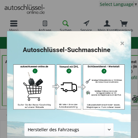
Select Language
▼
Menü
Anfrage
Suchen
Service
Mein Konto
Warenkorb
×
hohe Kundenzufriedenheit
Autoschlüssel-Suchmaschine
Autoschlüssel Hamburg
AKYÜZ Schlüsseldienst
Schlüsseldienst
(in Hamburg)
& Sicherheitstechnik (in
Zimmermann (in
Maintal)
Würzburg)
Händlerprofil
Händlerprofil
Händlerprofil
Übersicht
Autoschlüsselgehäuse und Zubehör