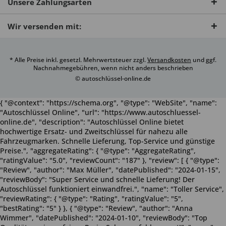
Unsere Zahlungsarten
Wir versenden mit:
* Alle Preise inkl. gesetzl. Mehrwertsteuer zzgl.
Versandkosten
und ggf.
Nachnahmegebühren, wenn nicht anders beschrieben
© autoschlüssel-online.de
{ "@context": "https://schema.org", "@type": "WebSite", "name":
"Autoschlüssel Online", "url": "https://www.autoschluessel-
online.de", "description": "Autoschlüssel Online bietet
hochwertige Ersatz- und Zweitschlüssel für nahezu alle
Fahrzeugmarken. Schnelle Lieferung, Top-Service und günstige
Preise.", "aggregateRating": { "@type": "AggregateRating",
"ratingValue": "5.0", "reviewCount": "187" }, "review": [ { "@type":
"Review", "author": "Max Müller", "datePublished": "2024-01-15",
"reviewBody": "Super Service und schnelle Lieferung! Der
Autoschlüssel funktioniert einwandfrei.", "name": "Toller Service",
"reviewRating": { "@type": "Rating", "ratingValue": "5",
"bestRating": "5" } }, { "@type": "Review", "author": "Anna
Wimmer", "datePublished": "2024-01-10", "reviewBody": "Top