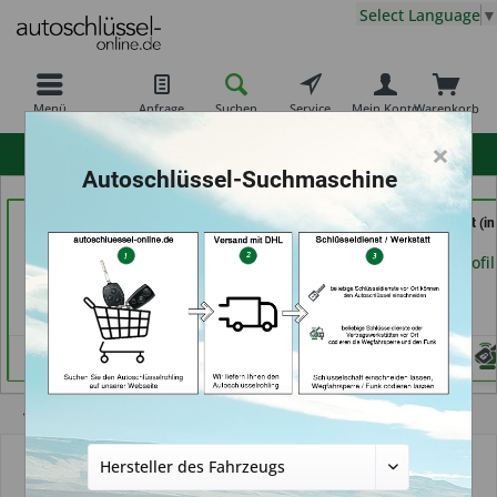
Select Language
▼
Menü
Anfrage
Suchen
Service
Mein Konto
Warenkorb
×
hohe Kundenzufriedenheit
Autoschlüssel-Suchmaschine
Autohaus Patz GmbH
Shoes & Keys by Eski (in
Service Punkt (in
(in Rot am See)
Erlangen)
Bremen)
Händlerprofil
Händlerprofil
Händlerprofil
Übersicht
Autoschlüsselgehäuse und Zubehör