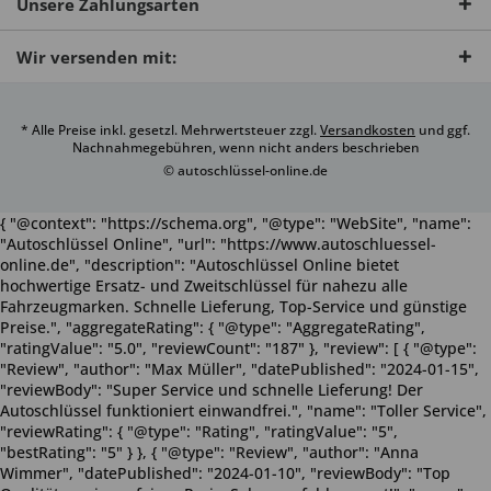
Unsere Zahlungsarten
Wir versenden mit:
* Alle Preise inkl. gesetzl. Mehrwertsteuer zzgl.
Versandkosten
und ggf.
Nachnahmegebühren, wenn nicht anders beschrieben
© autoschlüssel-online.de
{ "@context": "https://schema.org", "@type": "WebSite", "name":
"Autoschlüssel Online", "url": "https://www.autoschluessel-
online.de", "description": "Autoschlüssel Online bietet
hochwertige Ersatz- und Zweitschlüssel für nahezu alle
Fahrzeugmarken. Schnelle Lieferung, Top-Service und günstige
Preise.", "aggregateRating": { "@type": "AggregateRating",
"ratingValue": "5.0", "reviewCount": "187" }, "review": [ { "@type":
"Review", "author": "Max Müller", "datePublished": "2024-01-15",
"reviewBody": "Super Service und schnelle Lieferung! Der
Autoschlüssel funktioniert einwandfrei.", "name": "Toller Service",
"reviewRating": { "@type": "Rating", "ratingValue": "5",
"bestRating": "5" } }, { "@type": "Review", "author": "Anna
Wimmer", "datePublished": "2024-01-10", "reviewBody": "Top