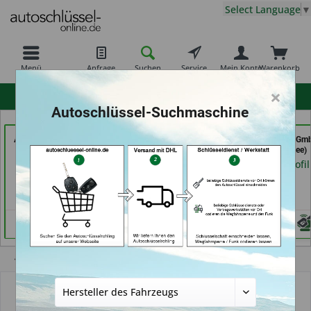
Select Language
▼
Menü
Anfrage
Suchen
Service
Mein Konto
Warenkorb
×
hohe Kundenzufriedenheit
Autoschlüssel-Suchmaschine
AutoAufsperrer (in Bad
AutoSchlüssel BerliN (in
Autohaus Patz Gm
Arolsen)
Berlin)
(in Rot am See)
Händlerprofil
Händlerprofil
Händlerprofil
Übersicht
Autoschlüssel ohne Funk