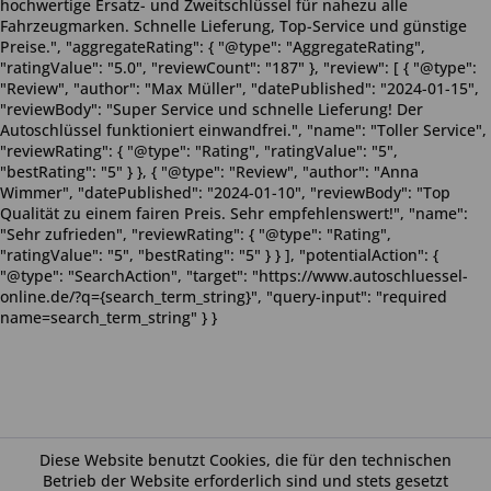
hochwertige Ersatz- und Zweitschlüssel für nahezu alle
Fahrzeugmarken. Schnelle Lieferung, Top-Service und günstige
Preise.", "aggregateRating": { "@type": "AggregateRating",
"ratingValue": "5.0", "reviewCount": "187" }, "review": [ { "@type":
"Review", "author": "Max Müller", "datePublished": "2024-01-15",
"reviewBody": "Super Service und schnelle Lieferung! Der
Autoschlüssel funktioniert einwandfrei.", "name": "Toller Service",
"reviewRating": { "@type": "Rating", "ratingValue": "5",
"bestRating": "5" } }, { "@type": "Review", "author": "Anna
Wimmer", "datePublished": "2024-01-10", "reviewBody": "Top
Qualität zu einem fairen Preis. Sehr empfehlenswert!", "name":
"Sehr zufrieden", "reviewRating": { "@type": "Rating",
"ratingValue": "5", "bestRating": "5" } } ], "potentialAction": {
"@type": "SearchAction", "target": "https://www.autoschluessel-
online.de/?q={search_term_string}", "query-input": "required
name=search_term_string" } }
Diese Website benutzt Cookies, die für den technischen
Betrieb der Website erforderlich sind und stets gesetzt