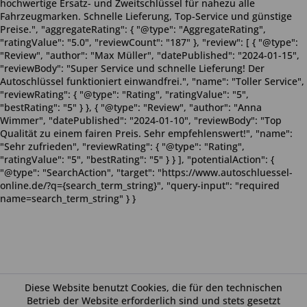
hochwertige Ersatz- und Zweitschlüssel für nahezu alle
Fahrzeugmarken. Schnelle Lieferung, Top-Service und günstige
Preise.", "aggregateRating": { "@type": "AggregateRating",
"ratingValue": "5.0", "reviewCount": "187" }, "review": [ { "@type":
"Review", "author": "Max Müller", "datePublished": "2024-01-15",
"reviewBody": "Super Service und schnelle Lieferung! Der
Autoschlüssel funktioniert einwandfrei.", "name": "Toller Service",
"reviewRating": { "@type": "Rating", "ratingValue": "5",
"bestRating": "5" } }, { "@type": "Review", "author": "Anna
Wimmer", "datePublished": "2024-01-10", "reviewBody": "Top
Qualität zu einem fairen Preis. Sehr empfehlenswert!", "name":
"Sehr zufrieden", "reviewRating": { "@type": "Rating",
"ratingValue": "5", "bestRating": "5" } } ], "potentialAction": {
"@type": "SearchAction", "target": "https://www.autoschluessel-
online.de/?q={search_term_string}", "query-input": "required
name=search_term_string" } }
Diese Website benutzt Cookies, die für den technischen
Betrieb der Website erforderlich sind und stets gesetzt