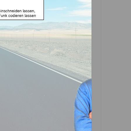
e Funk geeignet für
nd CY24 (Aftermarket
in einer Partner-Filiale deiner Nähe
 in der Beschreibung. Scrolle einfach
In den
Warenkorb