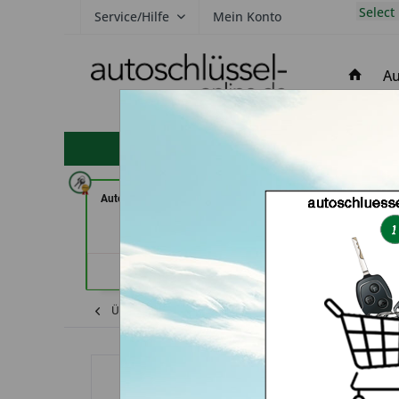
Select
Service/Hilfe
Mein Konto
Au
hohe Kundenzufriedenheit
AutoAufsperrer (in Bad Arolsen)
Aba Schlü
Sicherheitstechnik
Händlerprofil
Karlsr
Händler
Übersicht
Dodge
Stratus Coupe
Au