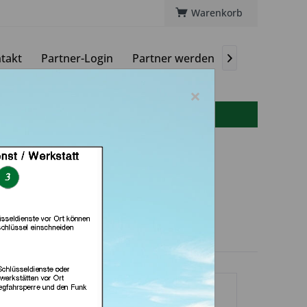
Warenkorb
takt
Partner-Login
Partner werden
Magazin

×
info(at)autoschluessel-online.de
lt bei Meister Grüner
n München)
dlerprofil