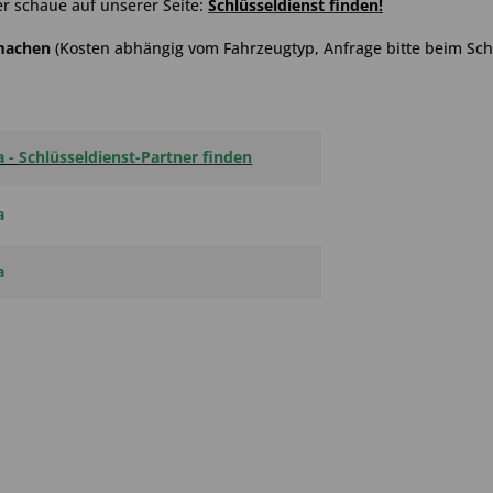
r schaue auf unserer Seite:
Schlüsseldienst finden
!
hmachen
(Kosten abhängig vom Fahrzeugtyp, Anfrage bitte beim Schl
a -
Schlüsseldienst-Partner finden
a
a