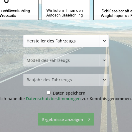
Autoschlüssel ohn
Dodge mit ID61 u
Produkt)
34,99 € *
inkl. MwSt.
zzgl. Versandkosten
Lieferzeit ca. 1-3 Werktage
NEU: Kompletten Autoschlüssel 
nachmachen lassen:
Der genaue Ablauf befindet sich
runter.
Daten speichern
Ich habe die
Datenschutzbestimmungen
zur Kenntnis genommen.
Ergebnisse anzeigen