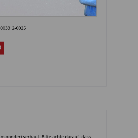
Artikel?
Bewerten
-0033_2-0025
ansponder) verbaut. Bitte achte darauf, dass