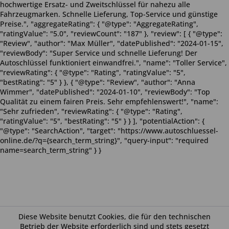
hochwertige Ersatz- und Zweitschlüssel für nahezu alle
Fahrzeugmarken. Schnelle Lieferung, Top-Service und günstige
Preise.", "aggregateRating": { "@type": "AggregateRating",
"ratingValue": "5.0", "reviewCount": "187" }, "review": [ { "@type":
"Review", "author": "Max Müller", "datePublished": "2024-01-15",
"reviewBody": "Super Service und schnelle Lieferung! Der
Autoschlüssel funktioniert einwandfrei.", "name": "Toller Service",
"reviewRating": { "@type": "Rating", "ratingValue": "5",
"bestRating": "5" } }, { "@type": "Review", "author": "Anna
Wimmer", "datePublished": "2024-01-10", "reviewBody": "Top
Qualität zu einem fairen Preis. Sehr empfehlenswert!", "name":
"Sehr zufrieden", "reviewRating": { "@type": "Rating",
"ratingValue": "5", "bestRating": "5" } } ], "potentialAction": {
"@type": "SearchAction", "target": "https://www.autoschluessel-
online.de/?q={search_term_string}", "query-input": "required
name=search_term_string" } }
Diese Website benutzt Cookies, die für den technischen
Betrieb der Website erforderlich sind und stets gesetzt