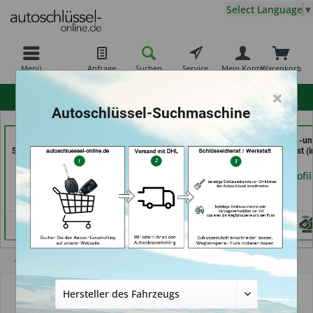
Select Language
▼
Menü
Anfrage
Suchen
Service
Mein Konto
Warenkorb
×
hohe Kundenzufriedenheit
Autoschlüssel-Suchmaschine
Aba Schlüssel &
Calenberger
In Time Schuh -u
Sicherheitstechnik Güler
Schlüssedienst (in
Schlüsseldienst (i
GmbH (in Karlsruhe)
Hannover)
Coburg)
Händlerprofil
Händlerprofil
Händlerprofil
Übersicht
Autoschlüssel mit Funk