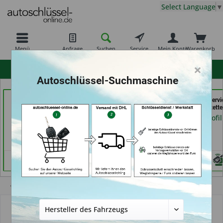
Select Language
▼
Menü
Anfrage
Suchen
Service
Mein Konto
Warenkorb
×
hohe Kundenzufriedenheit
Autoschlüssel-Suchmaschine
Carkeys Augsburg &
Tayfun 2.0 GmbH (in
der Schlüssel Servi
ECU Service
Fürth)
Moos (in Märstette
Mobilservice (in
Händlerprofil
Händlerprofil
Augsburg)
Händlerprofil
Übersicht
Autoschlüssel ohne Funk