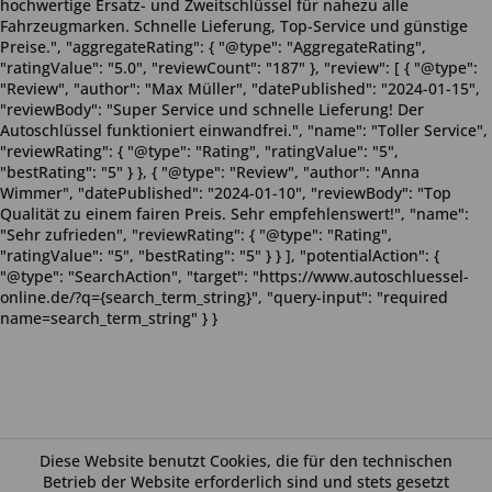
hochwertige Ersatz- und Zweitschlüssel für nahezu alle
Fahrzeugmarken. Schnelle Lieferung, Top-Service und günstige
Preise.", "aggregateRating": { "@type": "AggregateRating",
"ratingValue": "5.0", "reviewCount": "187" }, "review": [ { "@type":
"Review", "author": "Max Müller", "datePublished": "2024-01-15",
"reviewBody": "Super Service und schnelle Lieferung! Der
Autoschlüssel funktioniert einwandfrei.", "name": "Toller Service",
"reviewRating": { "@type": "Rating", "ratingValue": "5",
"bestRating": "5" } }, { "@type": "Review", "author": "Anna
Wimmer", "datePublished": "2024-01-10", "reviewBody": "Top
Qualität zu einem fairen Preis. Sehr empfehlenswert!", "name":
"Sehr zufrieden", "reviewRating": { "@type": "Rating",
"ratingValue": "5", "bestRating": "5" } } ], "potentialAction": {
"@type": "SearchAction", "target": "https://www.autoschluessel-
online.de/?q={search_term_string}", "query-input": "required
name=search_term_string" } }
Diese Website benutzt Cookies, die für den technischen
Betrieb der Website erforderlich sind und stets gesetzt