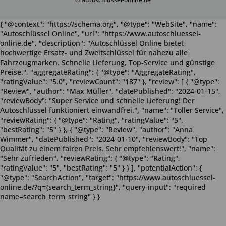
{ "@context": "https://schema.org", "@type": "WebSite", "name":
"Autoschlüssel Online", "url": "https://www.autoschluessel-
online.de", "description": "Autoschlüssel Online bietet
hochwertige Ersatz- und Zweitschlüssel für nahezu alle
Fahrzeugmarken. Schnelle Lieferung, Top-Service und günstige
Preise.", "aggregateRating": { "@type": "AggregateRating",
"ratingValue": "5.0", "reviewCount": "187" }, "review": [ { "@type":
"Review", "author": "Max Müller", "datePublished": "2024-01-15",
"reviewBody": "Super Service und schnelle Lieferung! Der
Autoschlüssel funktioniert einwandfrei.", "name": "Toller Service",
"reviewRating": { "@type": "Rating", "ratingValue": "5",
"bestRating": "5" } }, { "@type": "Review", "author": "Anna
Wimmer", "datePublished": "2024-01-10", "reviewBody": "Top
Qualität zu einem fairen Preis. Sehr empfehlenswert!", "name":
"Sehr zufrieden", "reviewRating": { "@type": "Rating",
"ratingValue": "5", "bestRating": "5" } } ], "potentialAction": {
"@type": "SearchAction", "target": "https://www.autoschluessel-
online.de/?q={search_term_string}", "query-input": "required
name=search_term_string" } }