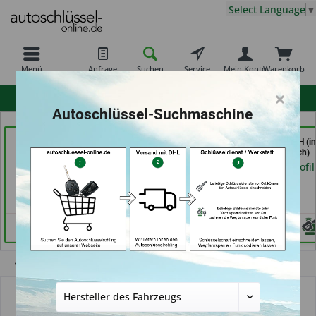
Select Language
▼
Menü
Anfrage
Suchen
Service
Mein Konto
Warenkorb
×
hohe Kundenzufriedenheit
Autoschlüssel-Suchmaschine
Autohaus Patz GmbH
Schuh und
Key Tec GmbH (in
(in Rot am See)
Schlüsseldienst Bernd
Grevenbroich)
Schutte im Kaufpark (in
Händlerprofil
Händlerprofil
Göttingen)
Händlerprofil
Übersicht
Autoschlüssel ohne Funk