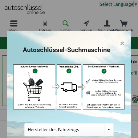
Select Language
▼
Menü
Anfrage
Suchen
Service
Mein Konto
Warenkorb
×
hohe Kundenzufriedenheit
Autoschlüssel-Suchmaschine
Jacks
RAPID Service (in
Service Punkt (in
Sicherheitstechnik &
Fellbach)
Bremen)
Schlüsseldienst (in
Händlerprofil
Händlerprofil
Berlin)
Händlerprofil
Übersicht
Autoschlüssel ohne Funk