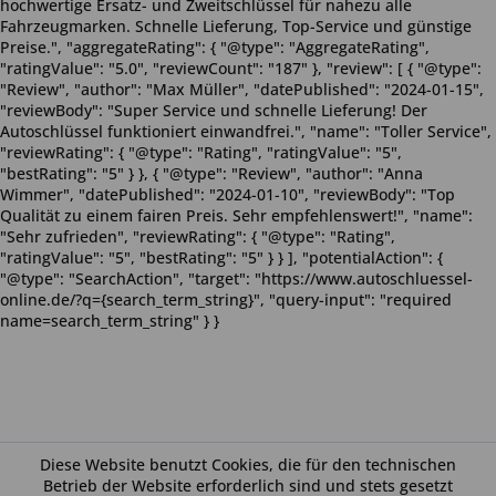
hochwertige Ersatz- und Zweitschlüssel für nahezu alle
Fahrzeugmarken. Schnelle Lieferung, Top-Service und günstige
Preise.", "aggregateRating": { "@type": "AggregateRating",
"ratingValue": "5.0", "reviewCount": "187" }, "review": [ { "@type":
"Review", "author": "Max Müller", "datePublished": "2024-01-15",
"reviewBody": "Super Service und schnelle Lieferung! Der
Autoschlüssel funktioniert einwandfrei.", "name": "Toller Service",
"reviewRating": { "@type": "Rating", "ratingValue": "5",
"bestRating": "5" } }, { "@type": "Review", "author": "Anna
Wimmer", "datePublished": "2024-01-10", "reviewBody": "Top
Qualität zu einem fairen Preis. Sehr empfehlenswert!", "name":
"Sehr zufrieden", "reviewRating": { "@type": "Rating",
"ratingValue": "5", "bestRating": "5" } } ], "potentialAction": {
"@type": "SearchAction", "target": "https://www.autoschluessel-
online.de/?q={search_term_string}", "query-input": "required
name=search_term_string" } }
Diese Website benutzt Cookies, die für den technischen
Betrieb der Website erforderlich sind und stets gesetzt