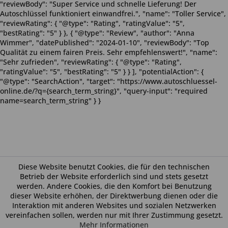
"reviewBody": "Super Service und schnelle Lieferung! Der
Autoschlüssel funktioniert einwandfrei.", "name": "Toller Service",
"reviewRating": { "@type": "Rating", "ratingValue": "5",
"bestRating": "5" } }, { "@type": "Review", "author": "Anna
Wimmer", "datePublished": "2024-01-10", "reviewBody": "Top
Qualität zu einem fairen Preis. Sehr empfehlenswert!", "name":
"Sehr zufrieden", "reviewRating": { "@type": "Rating",
"ratingValue": "5", "bestRating": "5" } } ], "potentialAction": {
"@type": "SearchAction", "target": "https://www.autoschluessel-
online.de/?q={search_term_string}", "query-input": "required
name=search_term_string" } }
Diese Website benutzt Cookies, die für den technischen
Betrieb der Website erforderlich sind und stets gesetzt
werden. Andere Cookies, die den Komfort bei Benutzung
dieser Website erhöhen, der Direktwerbung dienen oder die
Interaktion mit anderen Websites und sozialen Netzwerken
vereinfachen sollen, werden nur mit Ihrer Zustimmung gesetzt.
Mehr Informationen