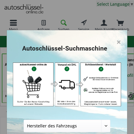
Select Language
▼
Menü
Anfrage
Suchen
Service
Mein Konto
Warenkorb
×
hohe Kundenzufriedenheit
Autoschlüssel-Suchmaschine
KEYHERO
AKYÜZ Schlüsseldienst
ABC Schlüsseldiens
Autoschlüssel (in Berlin)
& Sicherheitstechnik (in
Frank Panten (in
Maintal)
Stolberg)
Händlerprofil
Händlerprofil
Händlerprofil
Keine Services hinterlegt
Übersicht
Autoschlüsselgehäuse und Zubehör