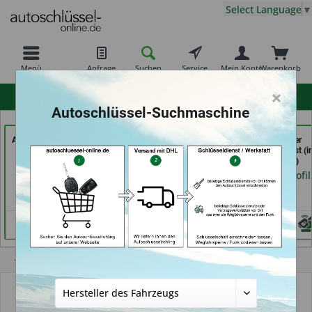
Select Language
▼
Menü
Anfrage
Suchen
Service
Mein Konto
Warenkorb
×
hohe Kundenzufriedenheit
Autoschlüssel-Suchmaschine
AutoSchlüssel BerliN (in
Demuro Schuh &
Calenberger
Berlin)
Schlüsseldienst (in
Schlüssedienst (i
Grevenbroich)
Hannover)
Händlerprofil
Händlerprofil
Händlerprofil
Übersicht
Autoschlüsselgehäuse und Zubehör