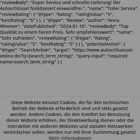
"reviewBody": "Super Service und schnelle Lieferung! Der
Autoschlüssel funktioniert einwandfrei.", "name": "Toller Service",
"reviewRating": { "@type": "Rating", "ratingValue": "5",
"bestRating": "5" } }, { "@type": "Review", "author": "Anna
Wimmer", "datePublished": "2024-01-10", "reviewBody": "Top
Qualität zu einem fairen Preis. Sehr empfehlenswert!", "name":
"Sehr zufrieden", "reviewRating": { "@type": "Rating",
"ratingValue": "5", "bestRating": "5" } } ], "potentialAction": {
"@type": "SearchAction", "target": "https://www.autoschluessel-
online.de/?q={search_term_string}", "query-input": "required
name=search_term_string" } }
Diese Website benutzt Cookies, die für den technischen
Betrieb der Website erforderlich sind und stets gesetzt
werden. Andere Cookies, die den Komfort bei Benutzung
dieser Website erhöhen, der Direktwerbung dienen oder die
Interaktion mit anderen Websites und sozialen Netzwerken
vereinfachen sollen, werden nur mit Ihrer Zustimmung gesetzt.
Mehr Informationen