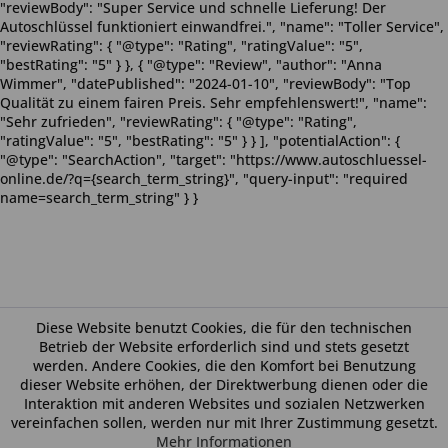
"reviewBody": "Super Service und schnelle Lieferung! Der
Autoschlüssel funktioniert einwandfrei.", "name": "Toller Service",
"reviewRating": { "@type": "Rating", "ratingValue": "5",
"bestRating": "5" } }, { "@type": "Review", "author": "Anna
Wimmer", "datePublished": "2024-01-10", "reviewBody": "Top
Qualität zu einem fairen Preis. Sehr empfehlenswert!", "name":
"Sehr zufrieden", "reviewRating": { "@type": "Rating",
"ratingValue": "5", "bestRating": "5" } } ], "potentialAction": {
"@type": "SearchAction", "target": "https://www.autoschluessel-
online.de/?q={search_term_string}", "query-input": "required
name=search_term_string" } }
Diese Website benutzt Cookies, die für den technischen
Betrieb der Website erforderlich sind und stets gesetzt
werden. Andere Cookies, die den Komfort bei Benutzung
dieser Website erhöhen, der Direktwerbung dienen oder die
Interaktion mit anderen Websites und sozialen Netzwerken
vereinfachen sollen, werden nur mit Ihrer Zustimmung gesetzt.
Mehr Informationen