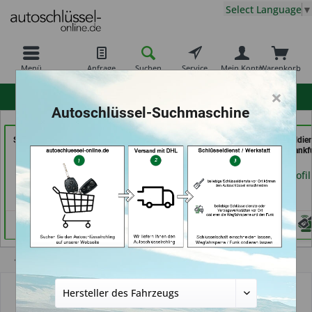
Select Language
▼
Menü
Anfrage
Suchen
Service
Mein Konto
Warenkorb
×
hohe Kundenzufriedenheit
Autoschlüssel-Suchmaschine
Secura Tec GmbH & Co.
Key Tec GmbH (in
069er Schlüsseldie
KG (in Floß)
Grevenbroich)
Frankfurt (in Frankf
am Main)
Händlerprofil
Händlerprofil
Händlerprofil
Übersicht
Autoschlüsselgehäuse und Zubehör