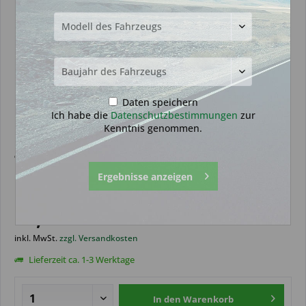
Daten speichern
Ich habe die
Datenschutzbestimmungen
zur
Kenntnis genommen.
Transponder geeignet für Nissan
Ergebnisse anzeigen
ID49-1E (Aftermarket Produkt)
19,99 € *
inkl. MwSt.
zzgl. Versandkosten
Lieferzeit ca. 1-3 Werktage
In den
Warenkorb