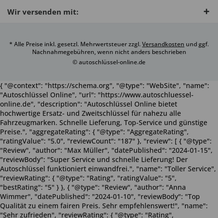
Wir versenden mit:
* Alle Preise inkl. gesetzl. Mehrwertsteuer zzgl.
Versandkosten
und ggf.
Nachnahmegebühren, wenn nicht anders beschrieben
© autoschlüssel-online.de
{ "@context": "https://schema.org", "@type": "WebSite", "name":
"Autoschlüssel Online", "url": "https://www.autoschluessel-
online.de", "description": "Autoschlüssel Online bietet
hochwertige Ersatz- und Zweitschlüssel für nahezu alle
Fahrzeugmarken. Schnelle Lieferung, Top-Service und günstige
Preise.", "aggregateRating": { "@type": "AggregateRating",
"ratingValue": "5.0", "reviewCount": "187" }, "review": [ { "@type":
"Review", "author": "Max Müller", "datePublished": "2024-01-15",
"reviewBody": "Super Service und schnelle Lieferung! Der
Autoschlüssel funktioniert einwandfrei.", "name": "Toller Service",
"reviewRating": { "@type": "Rating", "ratingValue": "5",
"bestRating": "5" } }, { "@type": "Review", "author": "Anna
Wimmer", "datePublished": "2024-01-10", "reviewBody": "Top
Qualität zu einem fairen Preis. Sehr empfehlenswert!", "name":
"Sehr zufrieden", "reviewRating": { "@type": "Rating",