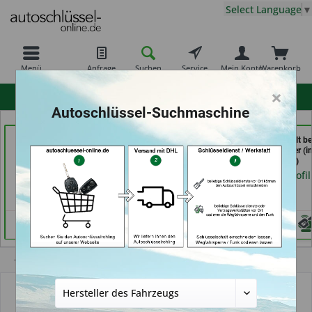
Select Language
▼
Menü
Anfrage
Suchen
Service
Mein Konto
Warenkorb
×
hohe Kundenzufriedenheit
Autoschlüssel-Suchmaschine
TAYFUN 2.0 GmbH (in
Carkeys Augsburg &
Schlüssel-Welt be
Nürnberg)
ECU Service (in
Meister Grüner (i
Friedberg)
München)
Händlerprofil
Händlerprofil
Händlerprofil
Übersicht
Transponder